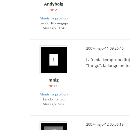
Andybolg
2
Montri la profilon
Lando: Norvegujo
Mesaĝoj: 134
2007-majo-11 09:26:46
Laŭ mia kompreno tiuj s
"fungo", la lango ne tu
mnlg
11
Montri la profilon
Lando: Italujo
Mesaĝoj: 982
2007-majo-12 05:56:19