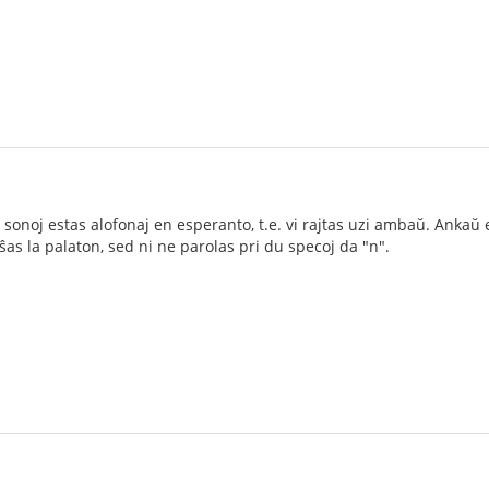
onoj estas alofonaj en esperanto, t.e. vi rajtas uzi ambaŭ. Ankaŭ en
ŝas la palaton, sed ni ne parolas pri du specoj da "n".