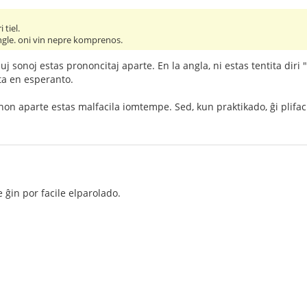
 tiel.
angle. oni vin nepre komprenos.
iuj sonoj estas prononcitaj aparte. En la angla, ni estas tentita diri 
sta en esperanto.
non aparte estas malfacila iomtempe. Sed, kun praktikado, ĝi plifaci
e ĝin por facile elparolado.