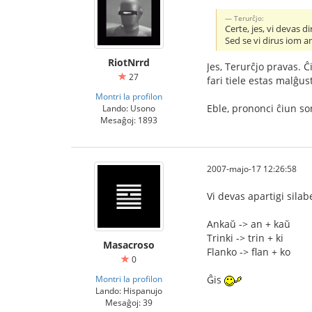
Terurĉjo:
Certe, jes, vi devas diri
Sed se vi dirus iom 
RiotNrrd
Jes, Terurĉjo pravas. Ĉ
27
fari tiele estas malĝu
Montri la profilon
Eble, prononci ĉiun so
Lando: Usono
Mesaĝoj: 1893
2007-majo-17 12:26:58
Vi devas apartigi silab
Ankaŭ -> an + kaŭ
Trinki -> trin + ki
Masacroso
Flanko -> flan + ko
0
Montri la profilon
Ĝis
Lando: Hispanujo
Mesaĝoj: 39