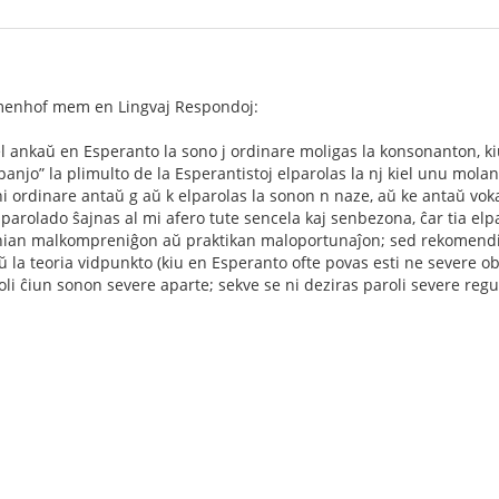
Zamenhof mem en Lingvaj Respondoj:
tiel ankaŭ en Esperanto la sono j ordinare moligas la konsonanton, ki
anjo” la plimulto de la Esperantistoj elparolas la nj kiel unu molan
i ordinare antaŭ g aŭ k elparolas la sonon n naze, aŭ ke antaŭ vokalo
parolado ŝajnas al mi afero tute sencela kaj senbezona, ĉar tia elpa
nian malkompreniĝon aŭ praktikan maloportunaĵon; sed rekomendi ti
ŭ la teoria vidpunkto (kiu en Esperanto ofte povas esti ne severe o
oli ĉiun sonon severe aparte; sekve se ni deziras paroli severe regule