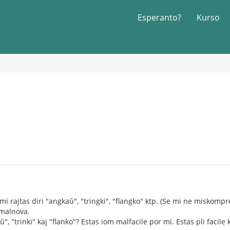
Esperanto?
Kurso
mi rajtas diri "angkaŭ", "tringki", "flangko" ktp. (Se mi ne miskomp
 malnova.
", "trinki" kaj "flanko"? Estas iom malfacile por mi. Estas pli facile