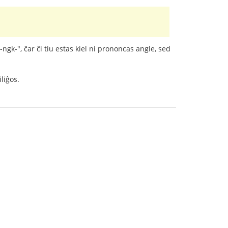
"-ngk-", ĉar ĉi tiu estas kiel ni prononcas angle, sed
liĝos.