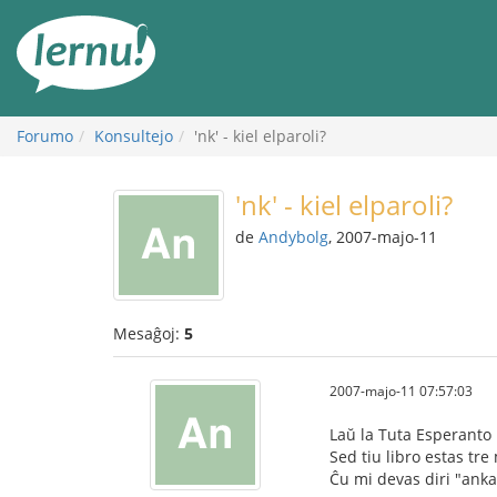
Al
la
enhavo
Forumo
Konsultejo
'nk' - kiel elparoli?
'nk' - kiel elparoli?
de
Andybolg
, 2007-majo-11
Mesaĝoj:
5
2007-majo-11 07:57:03
Laŭ la Tuta Esperanto 
Sed tiu libro estas tre
Ĉu mi devas diri "ankaŭ