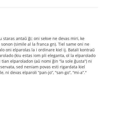
u staras antaŭ ĝi; oni sekve ne devas miri, ke
 sonon (simile al la franca gn). Tiel same oni ne
 oni elparolas la i ordinare kiel ij. Batali kontraŭ
rolado (kiu estas iom pli eleganta, ol la elparolado
an elparoladon (aŭ nomi ĝin “la sole ĝusta”) ni
bservata, sed neniam povas esti rigardata kiel
, ni devas elparoli “pan-jo”, “san-go”, “mi-a”."