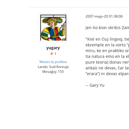
2007-majo-20 01:38:06
Jen tio kion skribis 
"Kiel en ĉiuj lingvoj, 
ekzemple en la vorto “p
yugary
miru, ke en praktiko on
1
tia natura emo en la el
Montri la profilon
pure teoria) donas ne
Lando: Sud-Koreujo
ankaŭ ne devas, ĉar la
Mesaĝoj: 155
“erara”) ni devas elpar
-- Gary Yu