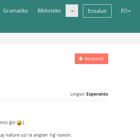
Gramatiko
Biblioteko
EO
Ensaluti
Respondi
Lingvo:
Esperanto
renis ĝin
)
 kaj nature uzi la anglan 'ng'-sonon.