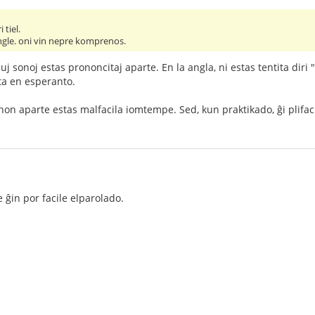
 tiel.
angle. oni vin nepre komprenos.
iuj sonoj estas prononcitaj aparte. En la angla, ni estas tentita diri 
sta en esperanto.
non aparte estas malfacila iomtempe. Sed, kun praktikado, ĝi plifaci
e ĝin por facile elparolado.