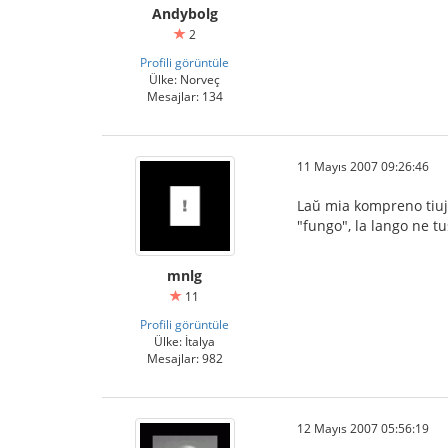
Andybolg
2
Profili görüntüle
Ülke: Norveç
Mesajlar: 134
11 Mayıs 2007 09:26:46
Laŭ mia kompreno tiuj s
"fungo", la lango ne tu
mnlg
11
Profili görüntüle
Ülke: İtalya
Mesajlar: 982
12 Mayıs 2007 05:56:19