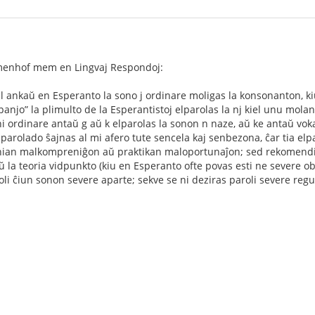
Zamenhof mem en Lingvaj Respondoj:
tiel ankaŭ en Esperanto la sono j ordinare moligas la konsonanton, ki
anjo” la plimulto de la Esperantistoj elparolas la nj kiel unu molan
i ordinare antaŭ g aŭ k elparolas la sonon n naze, aŭ ke antaŭ vokalo
parolado ŝajnas al mi afero tute sencela kaj senbezona, ĉar tia elpa
nian malkompreniĝon aŭ praktikan maloportunaĵon; sed rekomendi ti
ŭ la teoria vidpunkto (kiu en Esperanto ofte povas esti ne severe o
oli ĉiun sonon severe aparte; sekve se ni deziras paroli severe regule