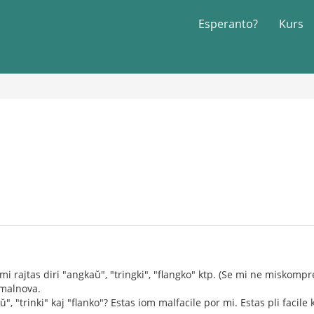
Esperanto?
Kurs
mi rajtas diri "angkaŭ", "tringki", "flangko" ktp. (Se mi ne miskomp
 malnova.
", "trinki" kaj "flanko"? Estas iom malfacile por mi. Estas pli facile