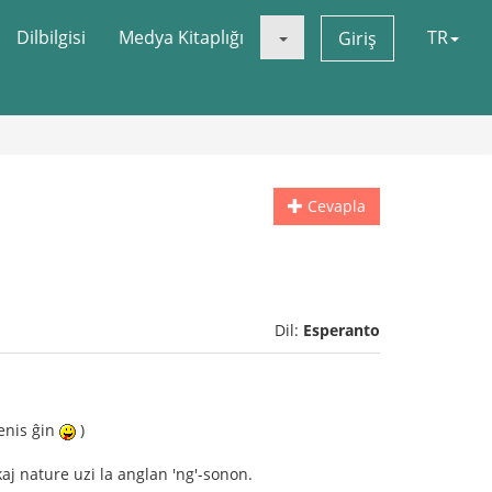
Dilbilgisi
Medya Kitaplığı
TR
Giriş
Cevapla
Dil:
Esperanto
renis ĝin
)
 kaj nature uzi la anglan 'ng'-sonon.