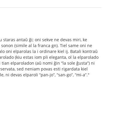
u staras antaŭ ĝi; oni sekve ne devas miri, ke
 sonon (simile al la franca gn). Tiel same oni ne
 oni elparolas la i ordinare kiel ij. Batali kontraŭ
rolado (kiu estas iom pli eleganta, ol la elparolado
an elparoladon (aŭ nomi ĝin “la sole ĝusta”) ni
bservata, sed neniam povas esti rigardata kiel
, ni devas elparoli “pan-jo”, “san-go”, “mi-a”."