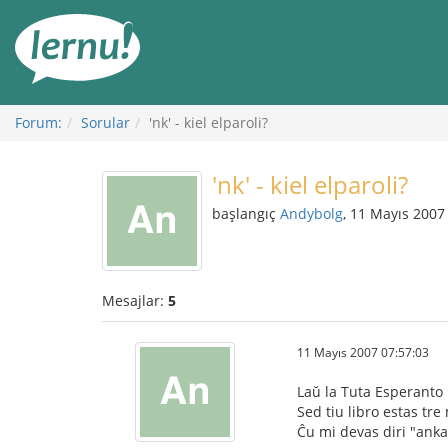
İçerik
Görüntüleme
Forum:
Sorular
'nk' - kiel elparoli?
'nk' - kiel elparoli?
başlangıç
Andybolg
, 11 Mayıs 2007
Mesajlar:
5
11 Mayıs 2007 07:57:03
Laŭ la Tuta Esperanto 
Sed tiu libro estas tre
Ĉu mi devas diri "ankaŭ