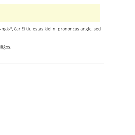
"-ngk-", ĉar ĉi tiu estas kiel ni prononcas angle, sed
liĝos.