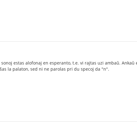
onoj estas alofonaj en esperanto, t.e. vi rajtas uzi ambaŭ. Ankaŭ en
ŝas la palaton, sed ni ne parolas pri du specoj da "n".