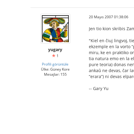
20 Mayıs 2007 01:38:06
Jen tio kion skribis 
"Kiel en ĉiuj lingvoj, 
ekzemple en la vorto “p
yugary
miru, ke en praktiko on
1
tia natura emo en la el
Profili görüntüle
pure teoria) donas ne
Ülke: Güney Kore
ankaŭ ne devas, ĉar la
Mesajlar: 155
“erara”) ni devas elpar
-- Gary Yu