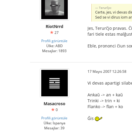
Terurĉjo:
Certe, jes, vi devas diri
Sed se vi dirus iom 
RiotNrrd
Jes, Terurĉjo pravas. Ĉ
27
fari tiele estas malĝu
Profili görüntüle
Eble, prononci ĉiun so
Ülke: ABD
Mesajlar: 1893
17 Mayıs 2007 12:26:58
Vi devas apartigi silab
Ankaŭ -> an + kaŭ
Trinki -> trin + ki
Masacroso
Flanko -> flan + ko
0
Profili görüntüle
Ĝis
Ülke: İspanya
Mesajlar: 39