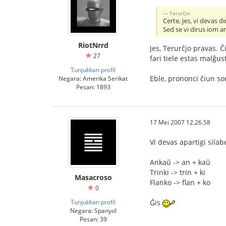
Terurĉjo:
Certe, jes, vi devas diri
Sed se vi dirus iom 
RiotNrrd
Jes, Terurĉjo pravas. Ĉ
27
fari tiele estas malĝu
Tunjukkan profil
Eble, prononci ĉiun so
Negara: Amerika Serikat
Pesan: 1893
17 Mei 2007 12.26.58
Vi devas apartigi silab
Ankaŭ -> an + kaŭ
Trinki -> trin + ki
Masacroso
Flanko -> flan + ko
0
Tunjukkan profil
Ĝis
Negara: Spanyol
Pesan: 39