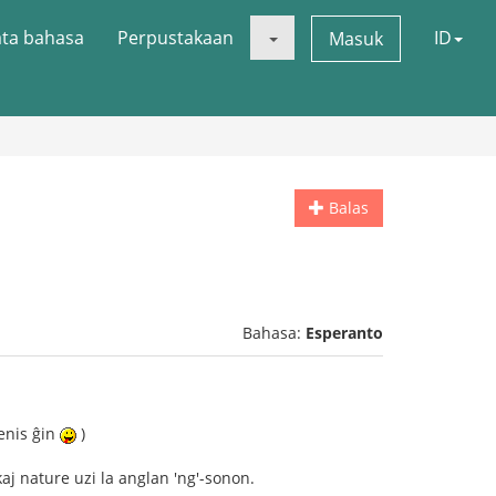
ata bahasa
Perpustakaan
ID
Masuk
Balas
Bahasa:
Esperanto
renis ĝin
)
 kaj nature uzi la anglan 'ng'-sonon.