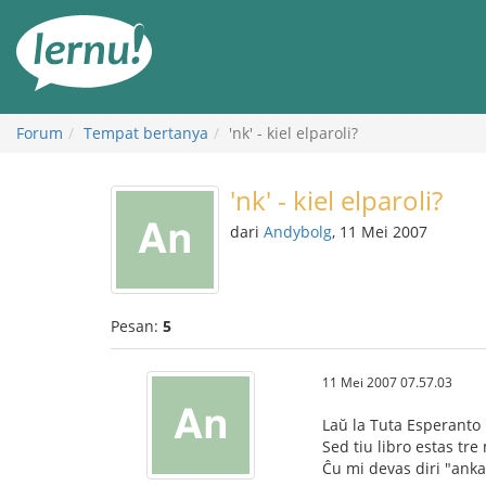
Ke
daftar
isi
Forum
Tempat bertanya
'nk' - kiel elparoli?
'nk' - kiel elparoli?
dari
Andybolg
, 11 Mei 2007
Pesan:
5
11 Mei 2007 07.57.03
Laŭ la Tuta Esperanto 
Sed tiu libro estas tre
Ĉu mi devas diri "ankaŭ