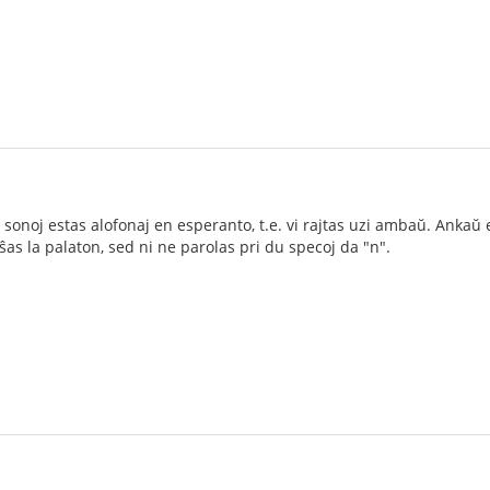
onoj estas alofonaj en esperanto, t.e. vi rajtas uzi ambaŭ. Ankaŭ en
ŝas la palaton, sed ni ne parolas pri du specoj da "n".