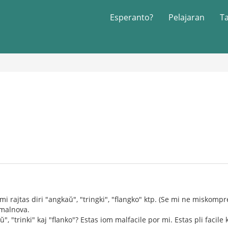
Esperanto?
Pelajaran
T
mi rajtas diri "angkaŭ", "tringki", "flangko" ktp. (Se mi ne miskomp
 malnova.
", "trinki" kaj "flanko"? Estas iom malfacile por mi. Estas pli facile