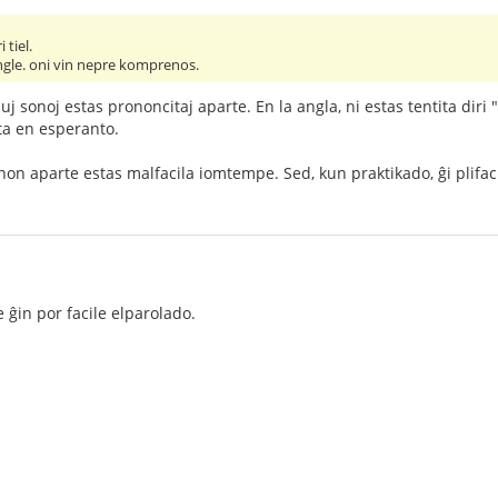
 tiel.
angle. oni vin nepre komprenos.
iuj sonoj estas prononcitaj aparte. En la angla, ni estas tentita diri 
sta en esperanto.
non aparte estas malfacila iomtempe. Sed, kun praktikado, ĝi plifaci
e ĝin por facile elparolado.