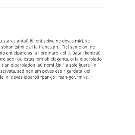
u staras antaŭ ĝi; oni sekve ne devas miri, ke
 sonon (simile al la franca gn). Tiel same oni ne
 oni elparolas la i ordinare kiel ij. Batali kontraŭ
rolado (kiu estas iom pli eleganta, ol la elparolado
an elparoladon (aŭ nomi ĝin “la sole ĝusta”) ni
bservata, sed neniam povas esti rigardata kiel
, ni devas elparoli “pan-jo”, “san-go”, “mi-a”."