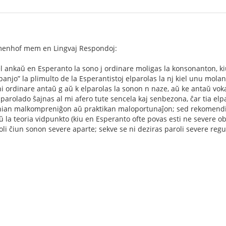
Zamenhof mem en Lingvaj Respondoj:
tiel ankaŭ en Esperanto la sono j ordinare moligas la konsonanton, ki
anjo” la plimulto de la Esperantistoj elparolas la nj kiel unu molan
i ordinare antaŭ g aŭ k elparolas la sonon n naze, aŭ ke antaŭ vokalo
parolado ŝajnas al mi afero tute sencela kaj senbezona, ĉar tia elpa
nian malkompreniĝon aŭ praktikan maloportunaĵon; sed rekomendi ti
ŭ la teoria vidpunkto (kiu en Esperanto ofte povas esti ne severe o
oli ĉiun sonon severe aparte; sekve se ni deziras paroli severe regule