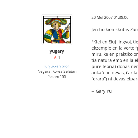
20 Mei 2007 01.38.06
Jen tio kion skribis 
"Kiel en ĉiuj lingvoj, 
ekzemple en la vorto “p
yugary
miru, ke en praktiko on
1
tia natura emo en la el
Tunjukkan profil
pure teoria) donas ne
Negara: Korea Selatan
ankaŭ ne devas, ĉar la
Pesan: 155
“erara”) ni devas elpar
-- Gary Yu