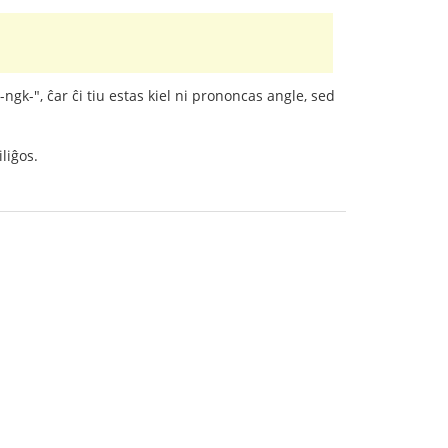
"-ngk-", ĉar ĉi tiu estas kiel ni prononcas angle, sed
liĝos.