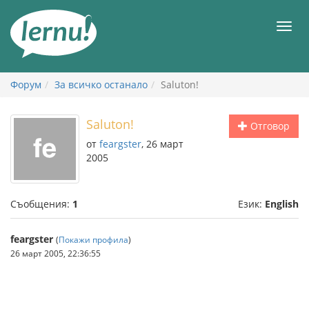
Към
съдържанието
Мен
Форум
За всичко останало
Saluton!
Saluton!
Отговор
от
feargster
, 26 март
2005
Съобщения:
1
Език:
English
feargster
(
Покажи профила
)
26 март 2005, 22:36:55