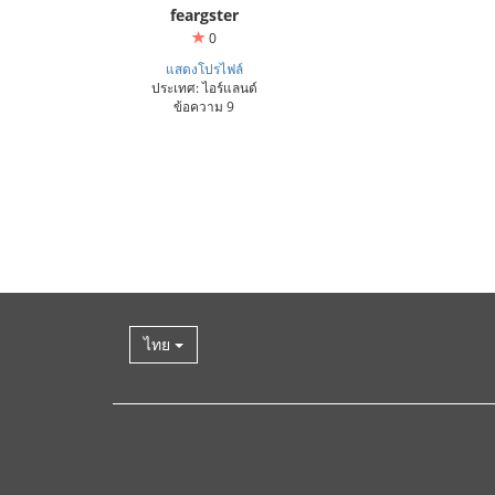
feargster
0
แสดงโปรไฟล์
ประเทศ: ไอร์แลนด์
ข้อความ 9
ไทย