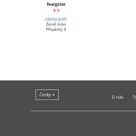
feargster
0
Ukázat profil
Země: Irsko
Příspěvky: 9
Česky
O nás
T