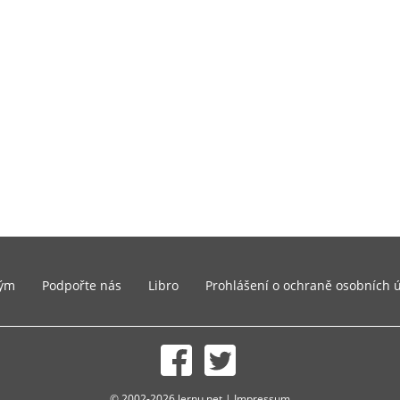
ým
Podpořte nás
Libro
Prohlášení o ochraně osobních 
© 2002-2026 lernu.net |
Impressum