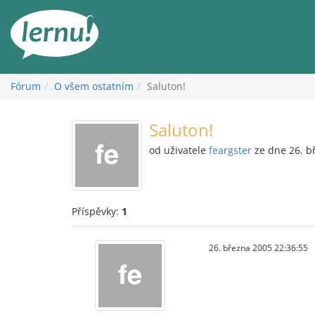
Přejít
k
obsahu
Fórum
O všem ostatním
Saluton!
Saluton!
od uživatele
feargster
ze dne 26. b
Příspěvky:
1
26. března 2005 22:36:55