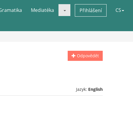
Gramatika
Mediatéka
CS
Přihlášení
Odpovědět
Jazyk:
English