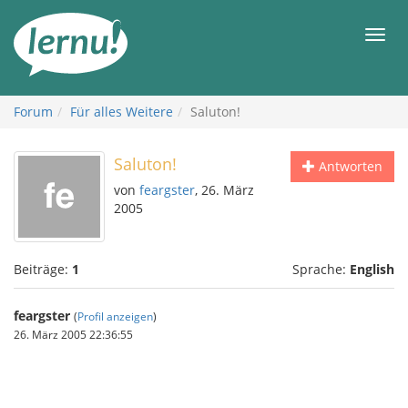
Zum
Inhalt
Men
Forum
Für alles Weitere
Saluton!
Saluton!
Antworten
von
feargster
, 26. März
2005
Beiträge:
1
Sprache:
English
feargster
(
Profil anzeigen
)
26. März 2005 22:36:55