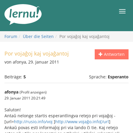
Zum
Inhalt
Men
Forum
Über die Seiten
Por vojaĝoj kaj vojaĝantoj
Por vojaĝoj kaj vojaĝantoj
Antworten
von afonya, 29. Januar 2011
Beiträge:
5
Sprache:
Esperanto
afonya
(Profil anzeigen)
29. Januar 2011 20:21:49
Saluton!
Antaŭ nelonge startis esperantlingva retejo pri vojaĝoj -
[url=
http://rusio.info/voj
]
http://www.vojaĝo.info[/url
]
Ankaŭ povas esti informaĵoj pri via lando ĉi tie. Kaj retejo