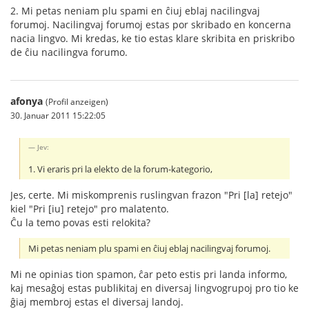
2. Mi petas neniam plu spami en ĉiuj eblaj nacilingvaj
forumoj. Nacilingvaj forumoj estas por skribado en koncerna
nacia lingvo. Mi kredas, ke tio estas klare skribita en priskribo
de ĉiu nacilingva forumo.
afonya
(Profil anzeigen)
30. Januar 2011 15:22:05
Jev:
1. Vi eraris pri la elekto de la forum-kategorio,
Jes, certe. Mi miskomprenis ruslingvan frazon "Pri [la] retejo"
kiel "Pri [iu] retejo" pro malatento.
Ĉu la temo povas esti relokita?
Mi petas neniam plu spami en ĉiuj eblaj nacilingvaj forumoj.
Mi ne opinias tion spamon, ĉar peto estis pri landa informo,
kaj mesaĝoj estas publikitaj en diversaj lingvogrupoj pro tio ke
ĝiaj membroj estas el diversaj landoj.