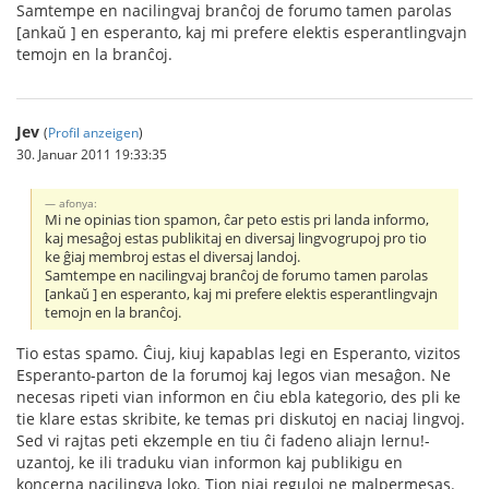
Samtempe en nacilingvaj branĉoj de forumo tamen parolas
[ankaŭ ] en esperanto, kaj mi prefere elektis esperantlingvajn
temojn en la branĉoj.
Jev
(
Profil anzeigen
)
30. Januar 2011 19:33:35
afonya:
Mi ne opinias tion spamon, ĉar peto estis pri landa informo,
kaj mesaĝoj estas publikitaj en diversaj lingvogrupoj pro tio
ke ĝiaj membroj estas el diversaj landoj.
Samtempe en nacilingvaj branĉoj de forumo tamen parolas
[ankaŭ ] en esperanto, kaj mi prefere elektis esperantlingvajn
temojn en la branĉoj.
Tio estas spamo. Ĉiuj, kiuj kapablas legi en Esperanto, vizitos
Esperanto-parton de la forumoj kaj legos vian mesaĝon. Ne
necesas ripeti vian informon en ĉiu ebla kategorio, des pli ke
tie klare estas skribite, ke temas pri diskutoj en naciaj lingvoj.
Sed vi rajtas peti ekzemple en tiu ĉi fadeno aliajn lernu!-
uzantoj, ke ili traduku vian informon kaj publikigu en
koncerna nacilingva loko. Tion niaj reguloj ne malpermesas.