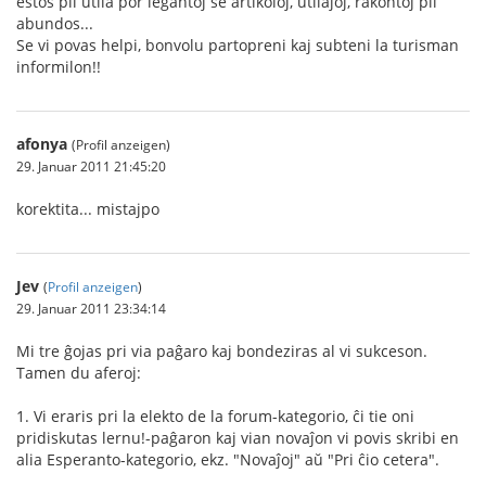
estos pli utila por legantoj se artikoloj, utilaĵoj, rakontoj pli
abundos...
Se vi povas helpi, bonvolu partopreni kaj subteni la turisman
informilon!!
afonya
(Profil anzeigen)
29. Januar 2011 21:45:20
korektita... mistajpo
Jev
(
Profil anzeigen
)
29. Januar 2011 23:34:14
Mi tre ĝojas pri via paĝaro kaj bondeziras al vi sukceson.
Tamen du aferoj:
1. Vi eraris pri la elekto de la forum-kategorio, ĉi tie oni
pridiskutas lernu!-paĝaron kaj vian novaĵon vi povis skribi en
alia Esperanto-kategorio, ekz. "Novaĵoj" aŭ "Pri ĉio cetera".