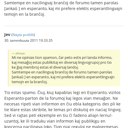
Samtempe en nacilingvaj branĉoj de forumo tamen parolas
[ankaŭ ] en esperanto, kaj mi prefere elektis esperantlingvajn
temojn en la branĉoj.
Jev
(
Näytä profiilli
)
30. tammikuuta 2011 19.33.35
afonya:
Mi ne opinias tion spamon, ĉar peto estis pri landa informo,
kaj mesaĝoj estas publikitaj en diversaj lingvogrupoj pro tio
ke ĝiaj membroj estas el diversaj landoj.
Samtempe en nacilingvaj branĉoj de forumo tamen parolas
[ankaŭ ] en esperanto, kaj mi prefere elektis esperantlingvajn
temojn en la branĉoj.
Tio estas spamo. Ĉiuj, kiuj kapablas legi en Esperanto, vizitos
Esperanto-parton de la forumoj kaj legos vian mesaĝon. Ne
necesas ripeti vian informon en ĉiu ebla kategorio, des pli ke
tie klare estas skribite, ke temas pri diskutoj en naciaj lingvoj.
Sed vi rajtas peti ekzemple en tiu ĉi fadeno aliajn lernu!-
uzantoj, ke ili traduku vian informon kaj publikigu en
koncerna nacilingva loko. Tion niaj reguloj ne malpermesas.