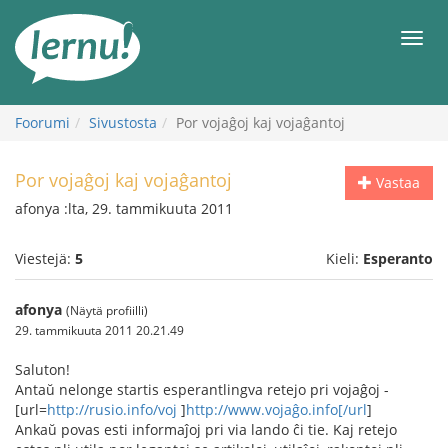
Tästä
sisältöön
Men
Foorumi
Sivustosta
Por vojaĝoj kaj vojaĝantoj
Por vojaĝoj kaj vojaĝantoj
Vastaa
afonya :lta, 29. tammikuuta 2011
Viestejä:
5
Kieli:
Esperanto
afonya
(Näytä profiilli)
29. tammikuuta 2011 20.21.49
Saluton!
Antaŭ nelonge startis esperantlingva retejo pri vojaĝoj -
[url=
http://rusio.info/voj
]
http://www.vojaĝo.info[/url
]
Ankaŭ povas esti informaĵoj pri via lando ĉi tie. Kaj retejo