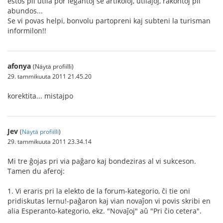
estos pli utila por legantoj se artikoloj, utilaĵoj, rakontoj pli
abundos...
Se vi povas helpi, bonvolu partopreni kaj subteni la turisman
informilon!!
afonya
(Näytä profiilli)
29. tammikuuta 2011 21.45.20
korektita... mistajpo
Jev
(
Näytä profiilli
)
29. tammikuuta 2011 23.34.14
Mi tre ĝojas pri via paĝaro kaj bondeziras al vi sukceson.
Tamen du aferoj:
1. Vi eraris pri la elekto de la forum-kategorio, ĉi tie oni
pridiskutas lernu!-paĝaron kaj vian novaĵon vi povis skribi en
alia Esperanto-kategorio, ekz. "Novaĵoj" aŭ "Pri ĉio cetera".