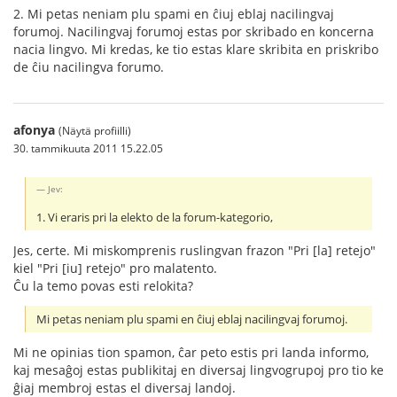
2. Mi petas neniam plu spami en ĉiuj eblaj nacilingvaj
forumoj. Nacilingvaj forumoj estas por skribado en koncerna
nacia lingvo. Mi kredas, ke tio estas klare skribita en priskribo
de ĉiu nacilingva forumo.
afonya
(Näytä profiilli)
30. tammikuuta 2011 15.22.05
Jev:
1. Vi eraris pri la elekto de la forum-kategorio,
Jes, certe. Mi miskomprenis ruslingvan frazon "Pri [la] retejo"
kiel "Pri [iu] retejo" pro malatento.
Ĉu la temo povas esti relokita?
Mi petas neniam plu spami en ĉiuj eblaj nacilingvaj forumoj.
Mi ne opinias tion spamon, ĉar peto estis pri landa informo,
kaj mesaĝoj estas publikitaj en diversaj lingvogrupoj pro tio ke
ĝiaj membroj estas el diversaj landoj.