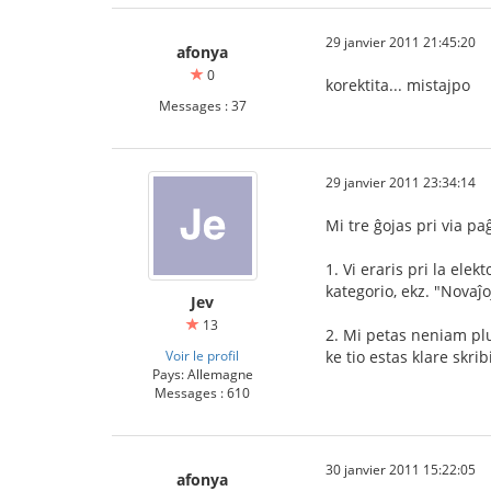
29 janvier 2011 21:45:20
afonya
0
korektita... mistajpo
Messages : 37
29 janvier 2011 23:34:14
Mi tre ĝojas pri via p
1. Vi eraris pri la ele
kategorio, ekz. "Novaĵoj
Jev
13
2. Mi petas neniam plu
Voir le profil
ke tio estas klare skri
Pays: Allemagne
Messages : 610
30 janvier 2011 15:22:05
afonya