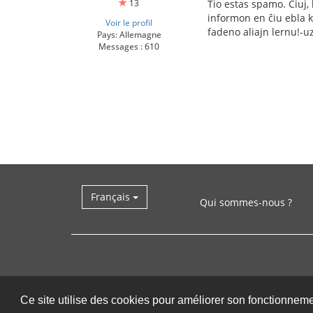
13
Tio estas spamo. Ĉiuj,
informon en ĉiu ebla ka
Voir le profil
fadeno aliajn lernu!-u
Pays: Allemagne
Messages : 610
Français
Qui sommes-nous ?
Ce site utilise des cookies pour améliorer son fonctionnem