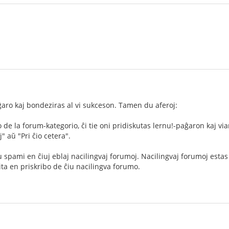
aĝaro kaj bondeziras al vi sukceson. Tamen du aferoj:
kto de la forum-kategorio, ĉi tie oni pridiskutas lernu!-paĝaron kaj vi
" aŭ "Pri ĉio cetera".
 spami en ĉiuj eblaj nacilingvaj forumoj. Nacilingvaj forumoj estas
bita en priskribo de ĉiu nacilingva forumo.