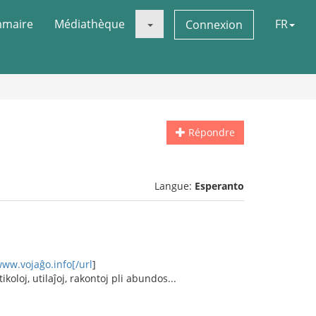
maire
Médiathèque
FR
Connexion
Répondre
Langue:
Esperanto
www.vojaĝo.info[/url
]
ikoloj, utilaĵoj, rakontoj pli abundos...