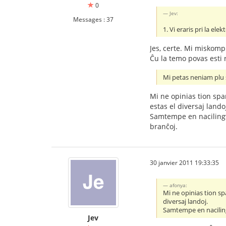
0
Jev:
Messages : 37
1. Vi eraris pri la el
Jes, certe. Mi miskompr
Ĉu la temo povas esti r
Mi petas neniam plu s
Mi ne opinias tion spa
estas el diversaj lando
Samtempe en nacilingv
branĉoj.
30 janvier 2011 19:33:35
afonya:
Mi ne opinias tion sp
diversaj landoj.
Samtempe en naciling
Jev