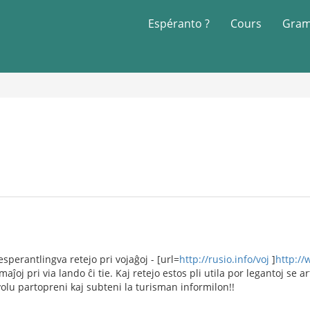
Espéranto ?
Cours
Gram
sperantlingva retejo pri vojaĝoj - [url=
http://rusio.info/voj
]
http://
ĵoj pri via lando ĉi tie. Kaj retejo estos pli utila por legantoj se art
volu partopreni kaj subteni la turisman informilon!!