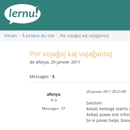
Aller
au
contenu
Forum
À propos du site
Por vojaĝoj kaj vojaĝantoj
Por vojaĝoj kaj vojaĝantoj
de afonya, 29 janvier 2011
Messages :
5
29 janvier 2011 20:21:49
afonya
0
Saluton!
Messages : 37
Antaŭ nelonge startis e
Ankaŭ povas esti informa
Se vi povas helpi, bon