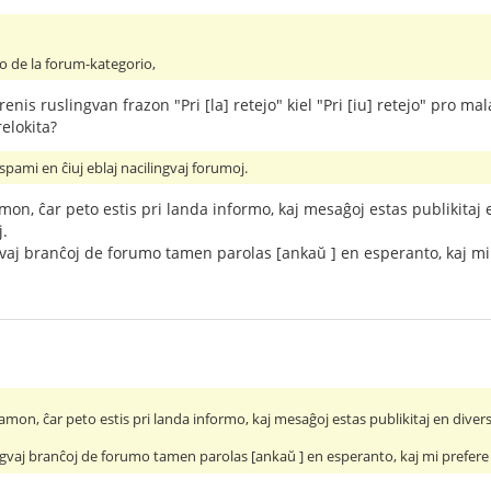
ekto de la forum-kategorio,
enis ruslingvan frazon "Pri [la] retejo" kiel "Pri [iu] retejo" pro mal
elokita?
pami en ĉiuj eblaj nacilingvaj forumoj.
mon, ĉar peto estis pri landa informo, kaj mesaĝoj estas publikitaj 
j.
aj branĉoj de forumo tamen parolas [ankaŭ ] en esperanto, kaj mi 
amon, ĉar peto estis pri landa informo, kaj mesaĝoj estas publikitaj en divers
vaj branĉoj de forumo tamen parolas [ankaŭ ] en esperanto, kaj mi prefere e