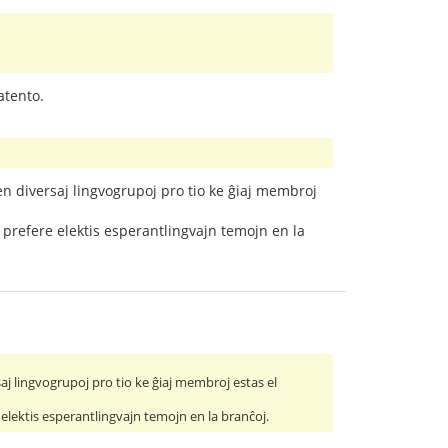
atento.
en diversaj lingvogrupoj pro tio ke ĝiaj membroj
prefere elektis esperantlingvajn temojn en la
aj lingvogrupoj pro tio ke ĝiaj membroj estas el
lektis esperantlingvajn temojn en la branĉoj.