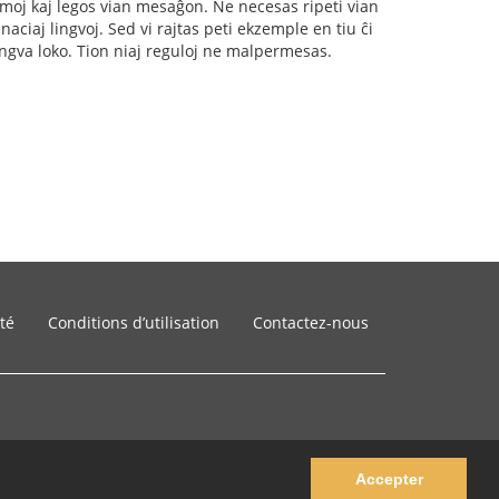
rumoj kaj legos vian mesaĝon. Ne necesas ripeti vian
naciaj lingvoj. Sed vi rajtas peti ekzemple en tiu ĉi
ingva loko. Tion niaj reguloj ne malpermesas.
ité
Conditions d’utilisation
Contactez-nous
Accepter