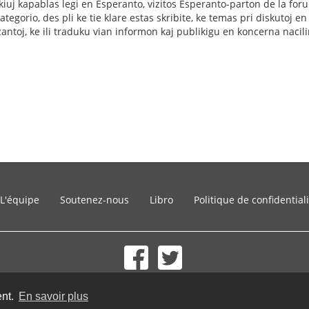
 kiuj kapablas legi en Esperanto, vizitos Esperanto-parton de la fo
tegorio, des pli ke tie klare estas skribite, ke temas pri diskutoj en 
zantoj, ke ili traduku vian informon kaj publikigu en koncerna nacil
L'équipe
Soutenez-nous
Libro
Politique de confidential
© 2002-2026 lernu.net |
Impressum
ent.
En savoir plus