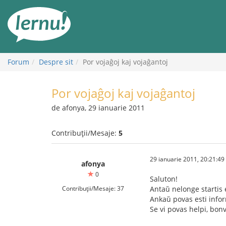
Mergi
la
conținut
Forum
Despre sit
Por vojaĝoj kaj vojaĝantoj
Por vojaĝoj kaj vojaĝantoj
de afonya, 29 ianuarie 2011
Contribuții/Mesaje:
5
29 ianuarie 2011, 20:21:49
afonya
0
Saluton!
Contribuții/Mesaje: 37
Antaŭ nelonge startis e
Ankaŭ povas esti informa
Se vi povas helpi, bon