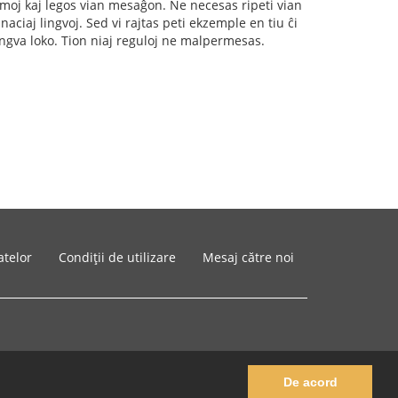
rumoj kaj legos vian mesaĝon. Ne necesas ripeti vian
naciaj lingvoj. Sed vi rajtas peti ekzemple en tiu ĉi
ingva loko. Tion niaj reguloj ne malpermesas.
atelor
Condiții de utilizare
Mesaj către noi
De acord