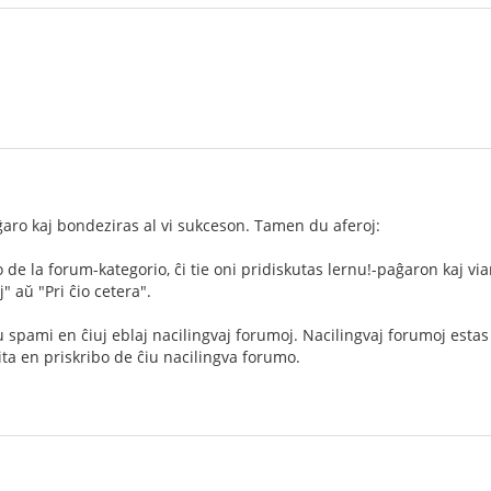
aĝaro kaj bondeziras al vi sukceson. Tamen du aferoj:
kto de la forum-kategorio, ĉi tie oni pridiskutas lernu!-paĝaron kaj vi
" aŭ "Pri ĉio cetera".
 spami en ĉiuj eblaj nacilingvaj forumoj. Nacilingvaj forumoj estas
bita en priskribo de ĉiu nacilingva forumo.