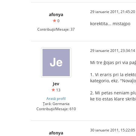
29 ianuarie 2011, 21:45:20
afonya
0
korektita... mistajpo
Contribuții/Mesaje: 37
29 ianuarie 2011, 23:34:14
Mi tre ĝojas pri via p
1. Vi eraris pri la ele
kategorio, ekz. "Novaĵoj
Jev
13
2. Mi petas neniam plu
Arată profil
ke tio estas klare skri
Țară: Germania
Contribuții/Mesaje: 610
30 ianuarie 2011, 15:22:05
afonya