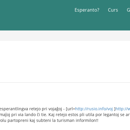
Esperanto?
Curs
G
sperantlingva retejo pri vojaĝoj - [url=
http://rusio.info/voj
]
http://
ĵoj pri via lando ĉi tie. Kaj retejo estos pli utila por legantoj se art
volu partopreni kaj subteni la turisman informilon!!