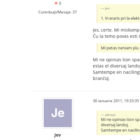
0
Jev:
Contribuții/Mesaje: 37
1. Vi eraris pri la el
Jes, certe. Mi miskompr
Ĉu la temo povas esti r
Mi petas neniam plu s
Mi ne opinias tion spa
estas el diversaj lando
Samtempe en nacilingv
branĉoj.
30 ianuarie 2011, 19:33:35
afonya:
Mi ne opinias tion sp
diversaj landoj.
Samtempe en naciling
Jev