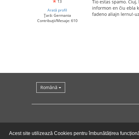
13
Tio estas spamo. Ĉiuj,
informon en ĉiu ebla ka
Arată profil
fadeno aliajn lernu!-u
Țară: Germania
Contribuții/Mesaje: 610
Română
Acest site utilizează Cookies pentru îmbunătățirea funcționăr