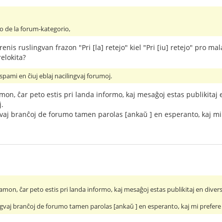
ekto de la forum-kategorio,
enis ruslingvan frazon "Pri [la] retejo" kiel "Pri [iu] retejo" pro mal
elokita?
pami en ĉiuj eblaj nacilingvaj forumoj.
mon, ĉar peto estis pri landa informo, kaj mesaĝoj estas publikitaj 
j.
aj branĉoj de forumo tamen parolas [ankaŭ ] en esperanto, kaj mi 
amon, ĉar peto estis pri landa informo, kaj mesaĝoj estas publikitaj en divers
vaj branĉoj de forumo tamen parolas [ankaŭ ] en esperanto, kaj mi prefere e