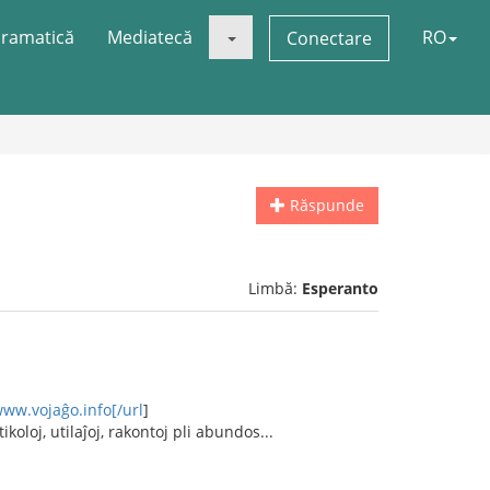
ramatică
Mediatecă
RO
Conectare
Răspunde
Limbă:
Esperanto
www.vojaĝo.info[/url
]
ikoloj, utilaĵoj, rakontoj pli abundos...