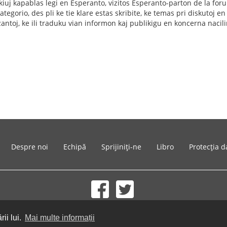
 kiuj kapablas legi en Esperanto, vizitos Esperanto-parton de la fo
tegorio, des pli ke tie klare estas skribite, ke temas pri diskutoj en 
zantoj, ke ili traduku vian informon kaj publikigu en koncerna nacil
Despre noi
Echipă
Sprijiniți-ne
Libro
Protecția d
© 2002-2026 lernu.net |
Impressum
ii lui.
Mai multe informații