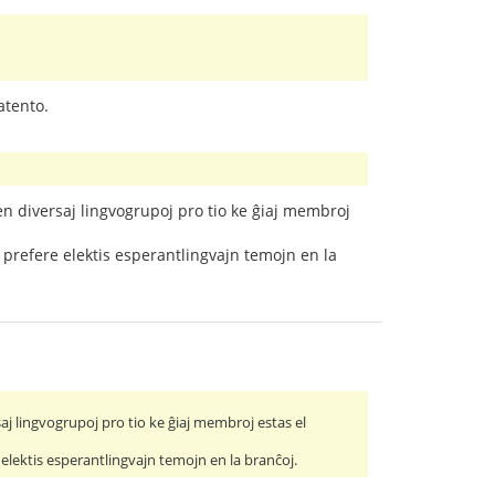
atento.
en diversaj lingvogrupoj pro tio ke ĝiaj membroj
prefere elektis esperantlingvajn temojn en la
aj lingvogrupoj pro tio ke ĝiaj membroj estas el
lektis esperantlingvajn temojn en la branĉoj.