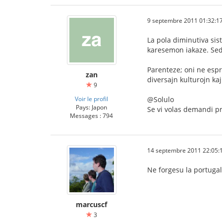
9 septembre 2011 01:32:1
La pola diminutiva si
karesemon iakaze. Sed
Parenteze; oni ne espr
zan
diversajn kulturojn kaj
9
Voir le profil
@Solulo
Pays: Japon
Se vi volas demandi pri
Messages : 794
14 septembre 2011 22:05:
Ne forgesu la portugala
marcuscf
3