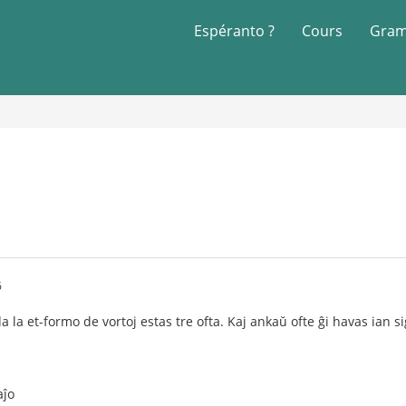
Espéranto ?
Cours
Gram
6
 la et-formo de vortoj estas tre ofta. Kaj ankaŭ ofte ĝi havas ian s
aĵo