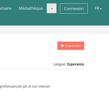
maire
Médiathèque
FR
Connexion
Répondre
Langue:
Esperanto
ignifonuancon pli ol nur etecon.