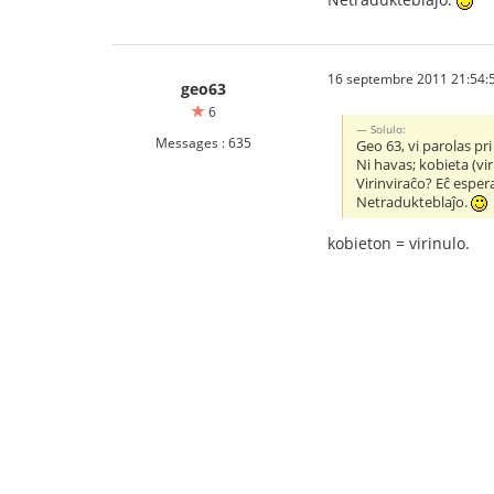
16 septembre 2011 21:54:
geo63
6
Solulo:
Messages : 635
Geo 63, vi parolas p
Ni havas; kobieta (vir
Virinviraĉo? Eĉ esper
Netradukteblaĵo.
kobieton = virinulo.