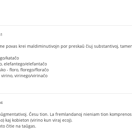
31
ame povas krei maldiminutivojn por preskaŭ ĉiuj substantivoj, tame
tego/kataĉo
to, elefantego/elefantaĉo
ko - floro, florego/floraĉo
virino, virinego/virinaĉo
04
 aŭgmentativoj. Ĉesu tion. La fremlandanoj nieniam tion komprenos
o) kaj kobieton (virino kun viraj ecoj).
to ĉitie na taŭgas.