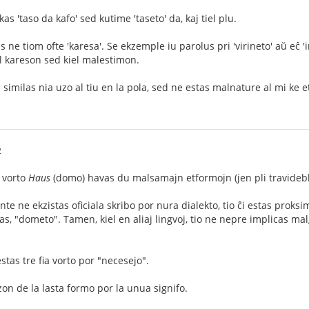
as 'taso da kafo' sed kutime 'taseto' da, kaj tiel plu.
s ne tiom ofte 'karesa'. Se ekzemple iu parolus pri 'virineto' aŭ eĉ '
el kareson sed kiel malestimon.
 similas nia uzo al tiu en la pola, sed ne estas malnature al mi ke 
2
a vorto
Haus
(domo) havas du malsamajn etformojn (jen pli travidebl
nte ne ekzistas oficiala skribo por nura dialekto, tio ĉi estas pro
das, "dometo". Tamen, kiel en aliaj lingvoj, tio ne nepre implicas mal
tas tre fia vorto por "necesejo".
n de la lasta formo por la unua signifo.