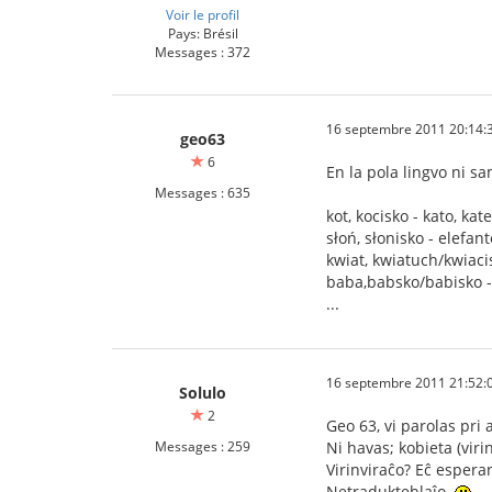
Voir le profil
Pays: Brésil
Messages : 372
16 septembre 2011 20:14:
geo63
6
En la pola lingvo ni s
Messages : 635
kot, kocisko - kato, ka
słoń, słonisko - elefan
kwiat, kwiatuch/kwiacis
baba,babsko/babisko - 
...
16 septembre 2011 21:52:
Solulo
2
Geo 63, vi parolas pri
Messages : 259
Ni havas; kobieta (virin
Virinviraĉo? Eĉ esperan
Netradukteblaĵo.