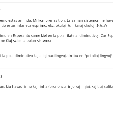
7
stemo estas aminda. Mi komprenas tion. La saman sistemon ne havas
 tio estas infaneca esprimo. ekz; okuloj=め karaj okuloj=おめめ
imu en Esperanto same kiel en la pola rilate al diminutivoj. Ĉar Esp
 ne ĉiuj scias la polan sistemon.
 la pola diminutivo kaj aliaj nacilingvoj, skribu en "pri aliaj lingvoj"
13
n, kiu havas -inho kaj -inha (prononcu -injo kaj -inja), kaj tiuj sufik