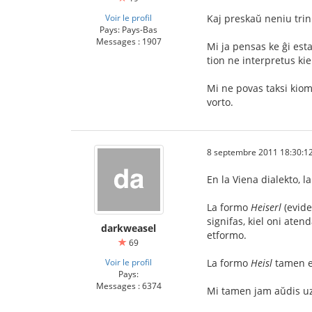
Voir le profil
Kaj preskaŭ neniu trink
Pays: Pays-Bas
Messages : 1907
Mi ja pensas ke ĝi esta
tion ne interpretus ki
Mi ne povas taksi kiom
vorto.
8 septembre 2011 18:30:1
En la Viena dialekto, l
La formo
Heiserl
(evide
signifas, kiel oni aten
darkweasel
etformo.
69
Voir le profil
La formo
Heisl
tamen es
Pays:
Messages : 6374
Mi tamen jam aŭdis uzo