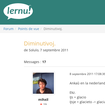
Aller
au
contenu
Forum
Points de vue
Diminutivoj.
Diminutivoj.
de Solulo, 7 septembre 2011
Messages :
17
8 septembre 2011 17:08:3
Ankaŭ en la nederlanda
Ekz.
IJs = glacio
mihxil
IJsje = glacieto -> glaci
19