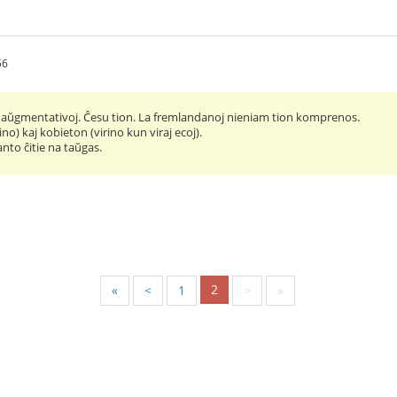
56
ri aŭgmentativoj. Ĉesu tion. La fremlandanoj nieniam tion komprenos.
ino) kaj kobieton (virino kun viraj ecoj).
anto ĉitie na taŭgas.
2
«
<
1
>
»