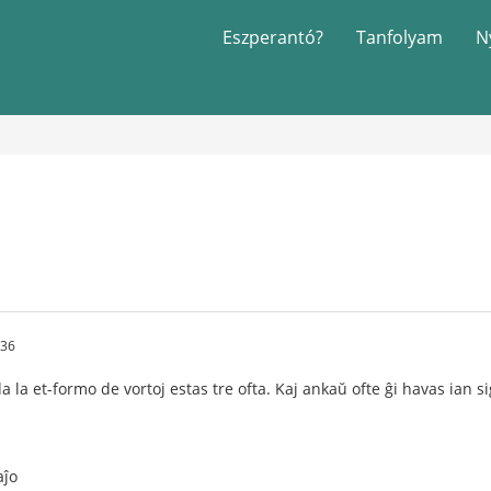
Eszperantó?
Tanfolyam
N
:36
 la et-formo de vortoj estas tre ofta. Kaj ankaŭ ofte ĝi havas ian s
aĵo