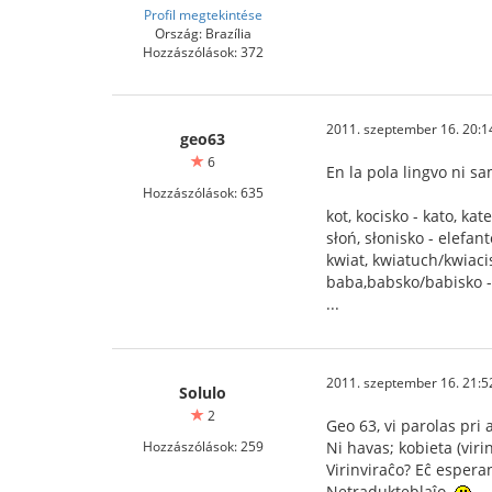
Profil megtekintése
Ország: Brazília
Hozzászólások: 372
2011. szeptember 16. 20:1
geo63
6
En la pola lingvo ni s
Hozzászólások: 635
kot, kocisko - kato, ka
słoń, słonisko - elefan
kwiat, kwiatuch/kwiacis
baba,babsko/babisko - 
...
2011. szeptember 16. 21:5
Solulo
2
Geo 63, vi parolas pri
Hozzászólások: 259
Ni havas; kobieta (virin
Virinviraĉo? Eĉ esperan
Netradukteblaĵo.