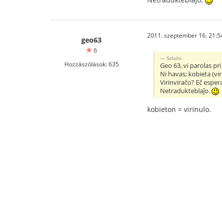
2011. szeptember 16. 21:5
geo63
6
Solulo:
Hozzászólások: 635
Geo 63, vi parolas p
Ni havas; kobieta (vir
Virinviraĉo? Eĉ esper
Netradukteblaĵo.
kobieton = virinulo.