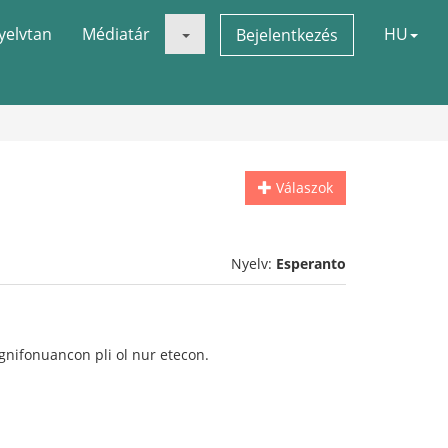
yelvtan
Médiatár
HU
Bejelentkezés
Válaszok
Nyelv:
Esperanto
ignifonuancon pli ol nur etecon.