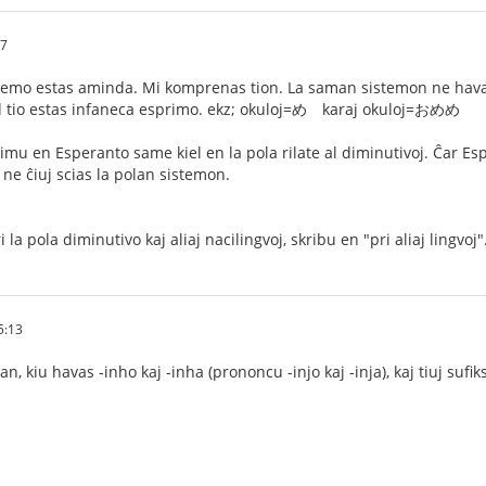
17
stemo estas aminda. Mi komprenas tion. La saman sistemon ne havas
 tio estas infaneca esprimo. ekz; okuloj=め karaj okuloj=おめめ
imu en Esperanto same kiel en la pola rilate al diminutivoj. Ĉar Esp
 ne ĉiuj scias la polan sistemon.
 la pola diminutivo kaj aliaj nacilingvoj, skribu en "pri aliaj lingvoj"
5:13
n, kiu havas -inho kaj -inha (prononcu -injo kaj -inja), kaj tiuj sufik