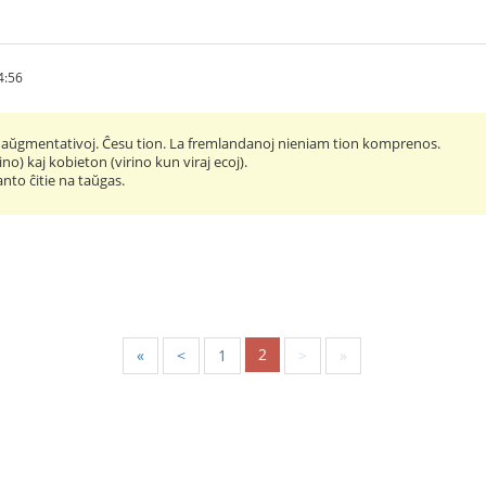
4:56
ri aŭgmentativoj. Ĉesu tion. La fremlandanoj nieniam tion komprenos.
ino) kaj kobieton (virino kun viraj ecoj).
anto ĉitie na taŭgas.
2
«
<
1
>
»