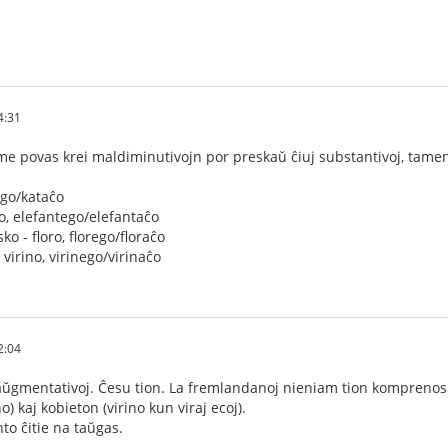
4:31
ame povas krei maldiminutivojn por preskaŭ ĉiuj substantivoj, tame
tego/kataĉo
to, elefantego/elefantaĉo
ko - floro, florego/floraĉo
virino, virinego/virinaĉo
2:04
 aŭgmentativoj. Ĉesu tion. La fremlandanoj nieniam tion komprenos
o) kaj kobieton (virino kun viraj ecoj).
to ĉitie na taŭgas.