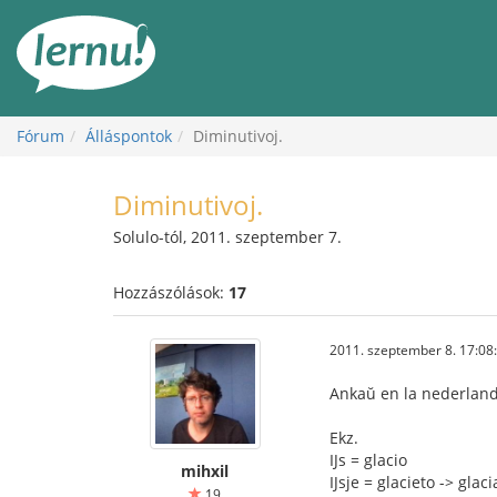
Tartalom
Fórum
Álláspontok
Diminutivoj.
Diminutivoj.
Solulo-tól, 2011. szeptember 7.
Hozzászólások:
17
2011. szeptember 8. 17:08
Ankaŭ en la nederlanda
Ekz.
IJs = glacio
mihxil
IJsje = glacieto -> glaci
19