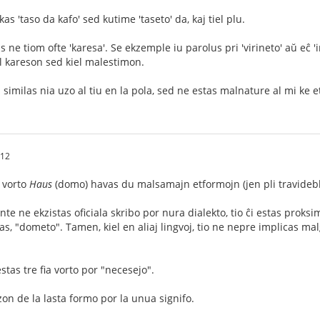
as 'taso da kafo' sed kutime 'taseto' da, kaj tiel plu.
s ne tiom ofte 'karesa'. Se ekzemple iu parolus pri 'virineto' aŭ eĉ '
el kareson sed kiel malestimon.
 similas nia uzo al tiu en la pola, sed ne estas malnature al mi ke 
:12
a vorto
Haus
(domo) havas du malsamajn etformojn (jen pli travidebl
nte ne ekzistas oficiala skribo por nura dialekto, tio ĉi estas pro
das, "dometo". Tamen, kiel en aliaj lingvoj, tio ne nepre implicas mal
tas tre fia vorto por "necesejo".
n de la lasta formo por la unua signifo.