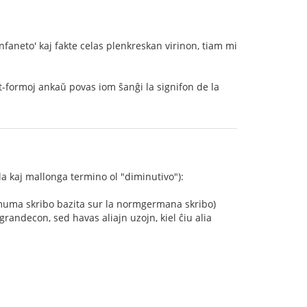
infaneto' kaj fakte celas plenkreskan virinon, tiam mi
et-formoj ankaŭ povas iom ŝanĝi la signifon de la
a kaj mallonga termino ol "diminutivo"):
ksimuma skribo bazita sur la normgermana skribo)
grandecon, sed havas aliajn uzojn, kiel ĉiu alia