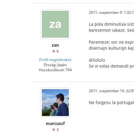
2011. szeptember 9. 1:32:
La pola diminutiva si
karesemon iakaze. Sed
Parenteze; oni ne espr
zan
diversajn kulturojn kaj
9
Profil megtekintése
@Solulo
Ország: Japán
Se vi volas demandi pri
Hozzászólások: 794
2011. szeptember 14. 22:0
Ne forgesu la portugala
marcuscf
3