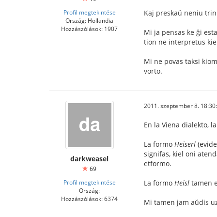
Profil megtekintése
Kaj preskaŭ neniu trink
Ország: Hollandia
Hozzászólások: 1907
Mi ja pensas ke ĝi esta
tion ne interpretus ki
Mi ne povas taksi kiom
vorto.
2011. szeptember 8. 18:30
En la Viena dialekto, l
La formo
Heiserl
(evide
signifas, kiel oni aten
darkweasel
etformo.
69
Profil megtekintése
La formo
Heisl
tamen es
Ország:
Hozzászólások: 6374
Mi tamen jam aŭdis uzo