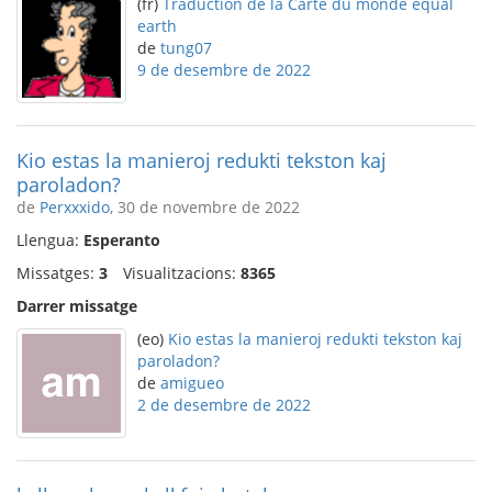
(fr)
Traduction de la Carte du monde equal
earth
de
tung07
9 de desembre de 2022
Kio estas la manieroj redukti tekston kaj
paroladon?
de
Perxxxido
, 30 de novembre de 2022
Llengua:
Esperanto
Missatges:
3
Visualitzacions:
8365
Darrer missatge
(eo)
Kio estas la manieroj redukti tekston kaj
paroladon?
de
amigueo
2 de desembre de 2022