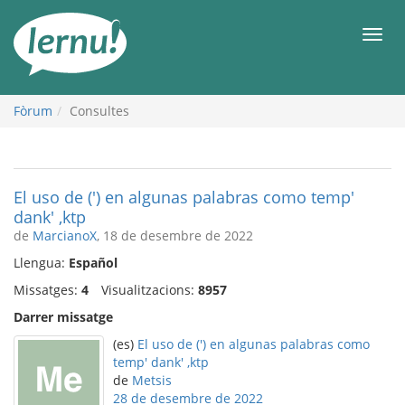
Al
contingut
Men
Fòrum
Consultes
El uso de (') en algunas palabras como temp'
dank' ,ktp
de
MarcianoX
, 18 de desembre de 2022
Llengua:
Español
Missatges:
4
Visualitzacions:
8957
Darrer missatge
(es)
El uso de (') en algunas palabras como
temp' dank' ,ktp
de
Metsis
28 de desembre de 2022