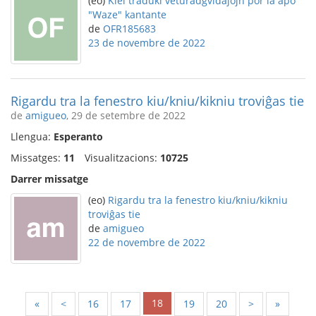
(eo)
Kiel traduki veturadgvidaĵojn por la apo
"Waze" kantante
de
OFR185683
23 de novembre de 2022
Rigardu tra la fenestro kiu/kniu/kikniu troviĝas tie
de
amigueo
, 29 de setembre de 2022
Llengua:
Esperanto
Missatges:
11
Visualitzacions:
10725
Darrer missatge
(eo)
Rigardu tra la fenestro kiu/kniu/kikniu
troviĝas tie
de
amigueo
22 de novembre de 2022
18
«
<
16
17
19
20
>
»