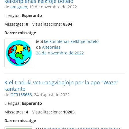
kelkonplenas kelkfoje botelo
de
amigueo
, 19 de novembre de 2022
Llengua:
Esperanto
Missatges:
8
Visualitzacions:
8594
Darrer missatge
(eo)
kelkonplenas kelkfoje botelo
de
Altebrilas
26 de novembre de 2022
Kiel traduki veturadgvidaĵojn por la apo "Waze"
kantante
de
OFR185683
, 24 d’agost de 2022
Llengua:
Esperanto
Missatges:
4
Visualitzacions:
10205
Darrer missatge