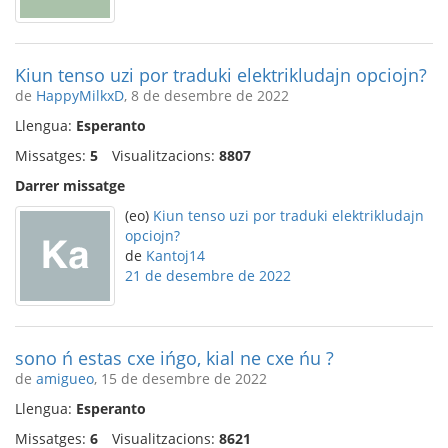
Kiun tenso uzi por traduki elektrikludajn opciojn?
de
HappyMilkxD
, 8 de desembre de 2022
Llengua:
Esperanto
Missatges:
5
Visualitzacions:
8807
Darrer missatge
(eo)
Kiun tenso uzi por traduki elektrikludajn
opciojn?
de
Kantoj14
21 de desembre de 2022
sono ń estas cxe ińgo, kial ne cxe ńu ?
de
amigueo
, 15 de desembre de 2022
Llengua:
Esperanto
Missatges:
6
Visualitzacions:
8621