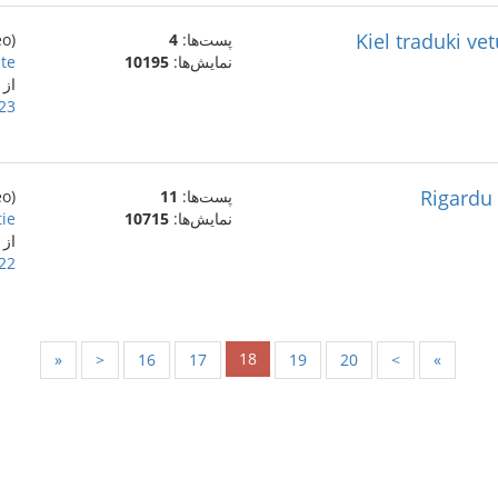
Kiel traduki ve
پست‌ها:
4
(eo)
نمایش‌ها:
10195
te
از
23 نوامبر 022
Rigardu 
پست‌ها:
11
(eo)
نمایش‌ها:
10715
tie
از
22 نوامبر 022
18
«
<
16
17
19
20
>
»