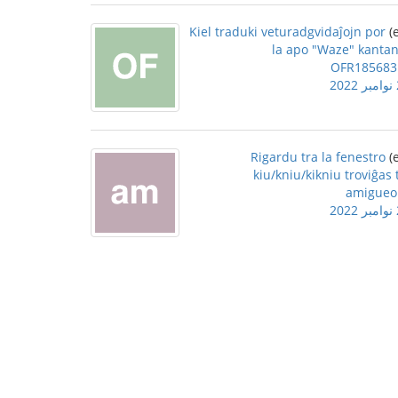
Kiel traduki veturadgvidaĵojn por
la apo "Waze" kantan
OFR185683
2
Rigardu tra la fenestro
kiu/kniu/kikniu troviĝas 
amigueo
2