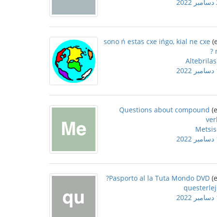
2
sono ń estas cxe ińgo, kial ne cxe
Altebrilas
2
Questions about compound
ver
Metsis
2
Pasporto al la Tuta Mondo DVD?
questerlej
2