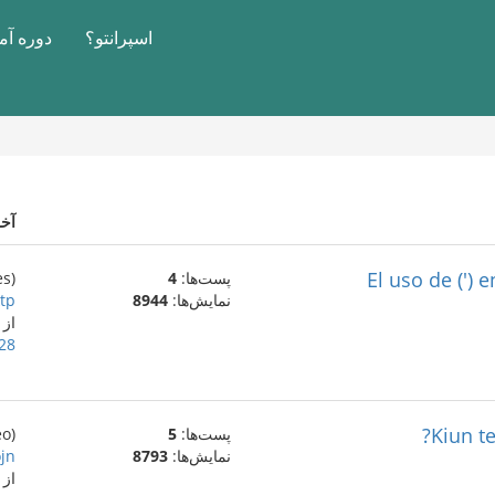
اسپرانتو؟
دوره آ
آخ
El uso de (')
پست‌ها:
4
(es)
نمایش‌ها:
8944
ktp
از
28 دسامبر 022
Kiun te
پست‌ها:
5
(eo)
نمایش‌ها:
8793
jn?
از