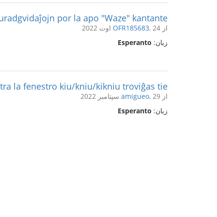
turadgvidaĵojn por la apo "Waze" kantante
از
, 24 اوت 2022
OFR185683
زبان:
Esperanto
tra la fenestro kiu/kniu/kikniu troviĝas tie
از
, 29 سپتامبر 2022
amigueo
زبان:
Esperanto