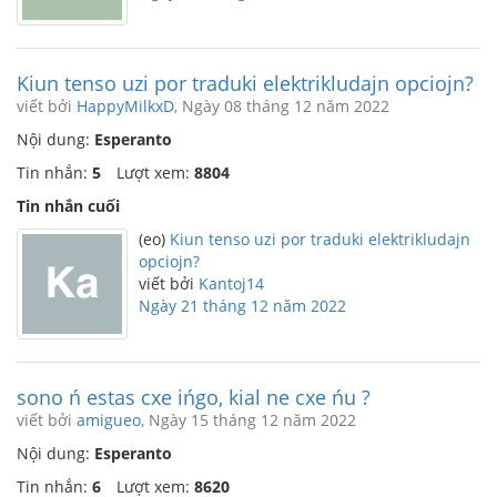
Kiun tenso uzi por traduki elektrikludajn opciojn?
viết bởi
HappyMilkxD
, Ngày 08 tháng 12 năm 2022
Nội dung:
Esperanto
Tin nhắn:
5
Lượt xem:
8804
Tin nhắn cuối
(eo)
Kiun tenso uzi por traduki elektrikludajn
opciojn?
viết bởi
Kantoj14
Ngày 21 tháng 12 năm 2022
sono ń estas cxe ińgo, kial ne cxe ńu ?
viết bởi
amigueo
, Ngày 15 tháng 12 năm 2022
Nội dung:
Esperanto
Tin nhắn:
6
Lượt xem:
8620