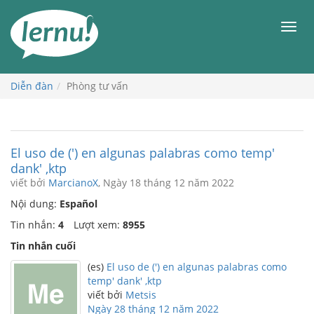
Đi
đến
Men
phần
nội
dung
Diễn đàn
Phòng tư vấn
El uso de (') en algunas palabras como temp'
dank' ,ktp
viết bởi
MarcianoX
, Ngày 18 tháng 12 năm 2022
Nội dung:
Español
Tin nhắn:
4
Lượt xem:
8955
Tin nhắn cuối
(es)
El uso de (') en algunas palabras como
temp' dank' ,ktp
viết bởi
Metsis
Ngày 28 tháng 12 năm 2022