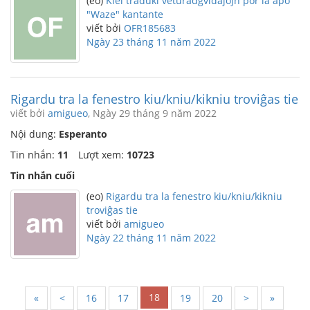
(eo)
Kiel traduki veturadgvidaĵojn por la apo
"Waze" kantante
viết bởi
OFR185683
Ngày 23 tháng 11 năm 2022
Rigardu tra la fenestro kiu/kniu/kikniu troviĝas tie
viết bởi
amigueo
, Ngày 29 tháng 9 năm 2022
Nội dung:
Esperanto
Tin nhắn:
11
Lượt xem:
10723
Tin nhắn cuối
(eo)
Rigardu tra la fenestro kiu/kniu/kikniu
troviĝas tie
viết bởi
amigueo
Ngày 22 tháng 11 năm 2022
18
«
<
16
17
19
20
>
»