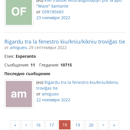
(eo)
Kiel traduki veturadgvidaĵojn por la apo
"Waze" kantante
от
OFR185683
23 ноември 2022
Rigardu tra la fenestro kiu/kniu/kikniu troviĝas tie
от
amigueo
, 29 септември 2022
Език:
Esperanto
Съобщения:
11
Гледания:
10715
Последно съобщение
(eo)
Rigardu tra la fenestro kiu/kniu/kikniu
troviĝas tie
от
amigueo
22 ноември 2022
18
«
<
16
17
19
20
>
»