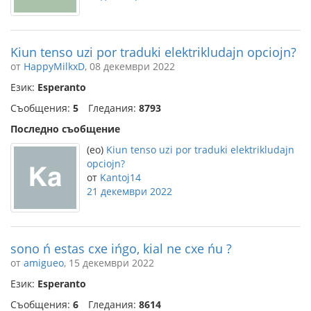
Kiun tenso uzi por traduki elektrikludajn opciojn?
от
HappyMilkxD
, 08 декември 2022
Език:
Esperanto
Съобщения:
5
Гледания:
8793
Последно съобщение
(eo)
Kiun tenso uzi por traduki elektrikludajn
opciojn?
от
Kantoj14
21 декември 2022
sono ń estas cxe ińgo, kial ne cxe ńu ?
от
amigueo
, 15 декември 2022
Език:
Esperanto
Съобщения:
6
Гледания:
8614