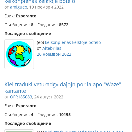
kelkonplenas kelkfoje botelo
от
amigueo
, 19 ноември 2022
Език:
Esperanto
Съобщения:
8
Гледания:
8572
Последно съобщение
(eo)
kelkonplenas kelkfoje botelo
от
Altebrilas
26 ноември 2022
Kiel traduki veturadgvidaĵojn por la apo "Waze"
kantante
от
OFR185683
, 24 август 2022
Език:
Esperanto
Съобщения:
4
Гледания:
10195
Последно съобщение