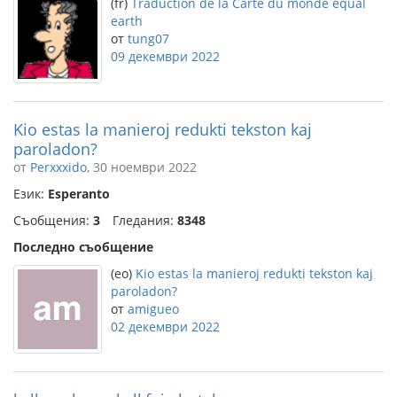
(fr)
Traduction de la Carte du monde equal
earth
от
tung07
09 декември 2022
Kio estas la manieroj redukti tekston kaj
paroladon?
от
Perxxxido
, 30 ноември 2022
Език:
Esperanto
Съобщения:
3
Гледания:
8348
Последно съобщение
(eo)
Kio estas la manieroj redukti tekston kaj
paroladon?
от
amigueo
02 декември 2022