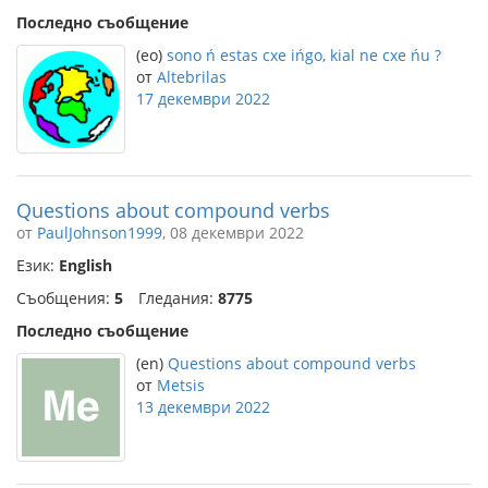
Последно съобщение
(eo)
sono ń estas cxe ińgo, kial ne cxe ńu ?
от
Altebrilas
17 декември 2022
Questions about compound verbs
от
PaulJohnson1999
, 08 декември 2022
Език:
English
Съобщения:
5
Гледания:
8775
Последно съобщение
(en)
Questions about compound verbs
от
Metsis
13 декември 2022