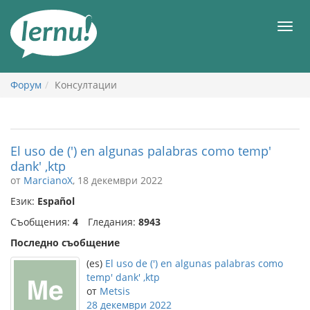
Към
съдържанието
Мен
Форум
Консултации
El uso de (') en algunas palabras como temp'
dank' ,ktp
от
MarcianoX
, 18 декември 2022
Език:
Español
Съобщения:
4
Гледания:
8943
Последно съобщение
(es)
El uso de (') en algunas palabras como
temp' dank' ,ktp
от
Metsis
28 декември 2022