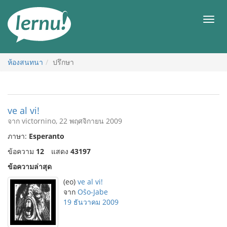
ไป
ยัง
เมนู
สารบัญ
ห้องสนทนา
ปรึกษา
ve al vi!
จาก victornino, 22 พฤศจิกายน 2009
ภาษา:
Esperanto
ข้อความ
12
แสดง
43197
ข้อความล่าสุด
(eo)
ve al vi!
จาก
Oŝo-Jabe
19 ธันวาคม 2009