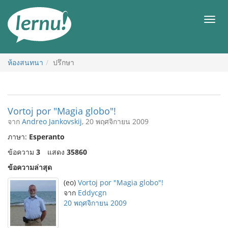
ไป
ยัง
เมนู
สารบัญ
ห้องสนทนา
ปรึกษา
Vortoj por "Magia globo"!
จาก
Andreo Jankovskij
, 20 พฤศจิกายน 2009
ภาษา:
Esperanto
ข้อความ
3
แสดง
35860
ข้อความล่าสุด
(eo)
Vortoj por "Magia globo"!
จาก
Eddycgn
20 พฤศจิกายน 2009