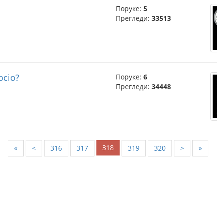
Поруке:
5
Прегледи:
33513
ocio?
Поруке:
6
Прегледи:
34448
318
«
<
316
317
319
320
>
»