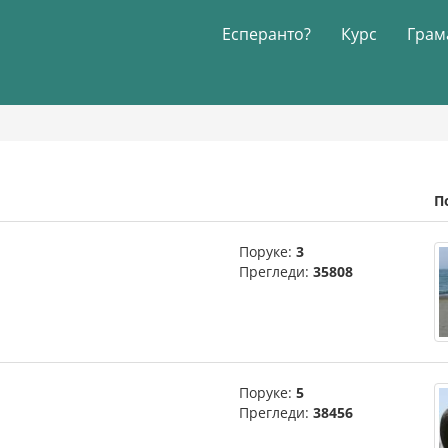
Есперанто?
Курс
Грам
П
Поруке:
3
Прегледи:
35808
Поруке:
5
Прегледи:
38456