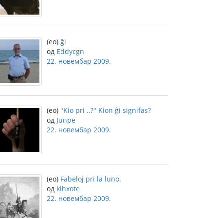
(eo)
ĝi
од
Eddycgn
22. новембар 2009.
(eo)
"Kio pri ..?" Kion ĝi signifas?
од
Junpe
22. новембар 2009.
(eo)
Fabeloj pri la luno.
од
kihxote
22. новембар 2009.