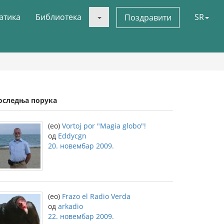
атика
Библиотека
SR
Поздравити
оследња порука
(eo)
Vortoj por "Magia globo"!
од
Eddycgn
20. новембар 2009.
(eo)
Frazo el Radio Verda
од
arkadio
22. новембар 2009.