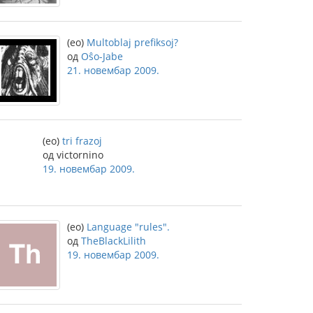
(eo)
Multoblaj prefiksoj?
од
Oŝo-Jabe
21. новембар 2009.
(eo)
tri frazoj
од victornino
19. новембар 2009.
(eo)
Language "rules".
од
TheBlackLilith
19. новембар 2009.