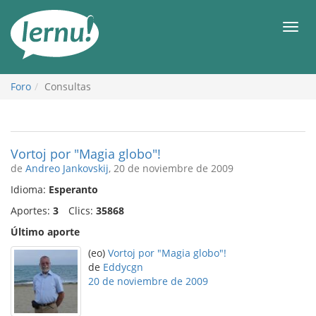
Contenido
Men
Foro
Consultas
Vortoj por "Magia globo"!
de
Andreo Jankovskij
, 20 de noviembre de 2009
Idioma:
Esperanto
Aportes:
3
Clics:
35868
Último aporte
(eo)
Vortoj por "Magia globo"!
de
Eddycgn
20 de noviembre de 2009