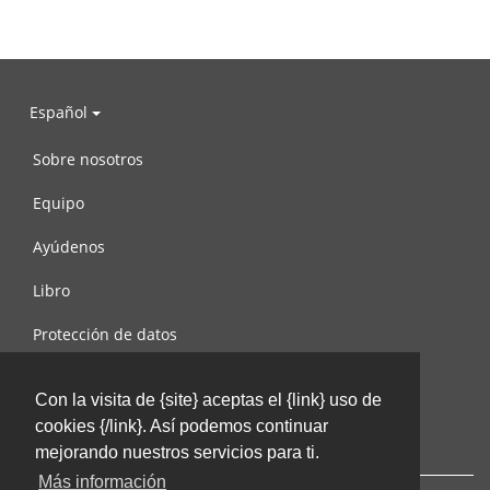
Español
Sobre nosotros
Equipo
Ayúdenos
Libro
Protección de datos
Condiciones de uso
Con la visita de {site} aceptas el {link} uso de
Contáctenos
cookies {/link}. Así podemos continuar
mejorando nuestros servicios para ti.
Más información