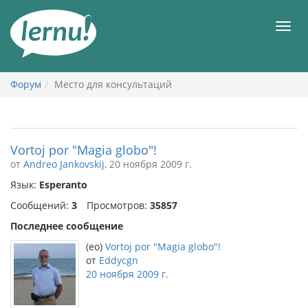
К
содержанию
Мен
Форум
Место для консультаций
Vortoj por "Magia globo"!
от
Andreo Jankovskij
, 20 ноября 2009 г.
Язык:
Esperanto
Сообщений:
3
Просмотров:
35857
Последнее сообщение
(eo)
Vortoj por "Magia globo"!
от
Eddycgn
20 ноября 2009 г.