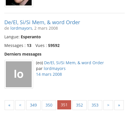
De/El, Si/Si Mem, & word Order
de
lordmayors
, 2 mars 2008
Langue:
Esperanto
Messages :
13
Vues :
59592
Derniers messages
(eo)
De/El, Si/Si Mem, & word Order
par
lordmayors
14 mars 2008
351
«
<
349
350
352
353
>
»