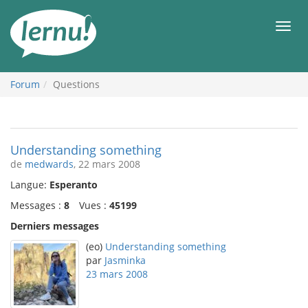
Aller
au
Men
contenu
Forum
Questions
Understanding something
de
medwards
, 22 mars 2008
Langue:
Esperanto
Messages :
8
Vues :
45199
Derniers messages
(eo)
Understanding something
par
Jasminka
23 mars 2008