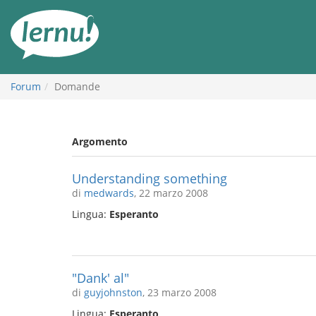
Vai
all’indice
Forum
Domande
Argomento
Understanding something
di
medwards
, 22 marzo 2008
Lingua:
Esperanto
"Dank' al"
di
guyjohnston
, 23 marzo 2008
Lingua:
Esperanto