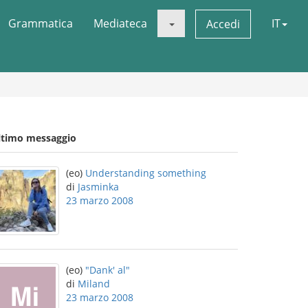
Grammatica
Mediateca
IT
Accedi
ltimo messaggio
(eo)
Understanding something
di
Jasminka
23 marzo 2008
(eo)
"Dank' al"
di
Miland
23 marzo 2008