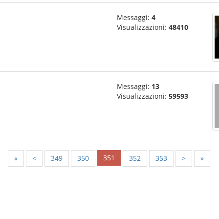
Messaggi:
4
Visualizzazioni:
48410
Messaggi:
13
Visualizzazioni:
59593
351
«
<
349
350
352
353
>
»