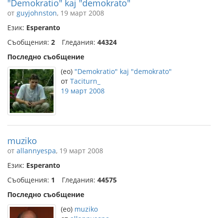
"Demokratio" kaj "demokrato"
от
guyjohnston
, 19 март 2008
Език:
Esperanto
Съобщения:
2
Гледания:
44324
Последно съобщение
(eo)
"Demokratio" kaj "demokrato"
от
Taciturn_
19 март 2008
muziko
от
allannyespa
, 19 март 2008
Език:
Esperanto
Съобщения:
1
Гледания:
44575
Последно съобщение
(eo)
muziko