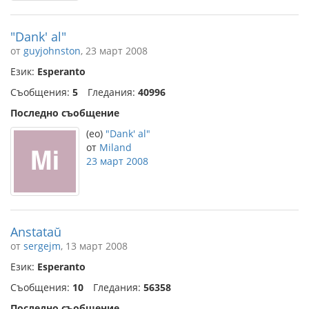
"Dank' al"
от
guyjohnston
, 23 март 2008
Език:
Esperanto
Съобщения:
5
Гледания:
40996
Последно съобщение
(eo)
"Dank' al"
от
Miland
23 март 2008
Anstataŭ
от
sergejm
, 13 март 2008
Език:
Esperanto
Съобщения:
10
Гледания:
56358
Последно съобщение