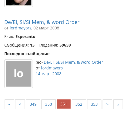
De/El, Si/Si Mem, & word Order
от
lordmayors
, 02 март 2008
Език:
Esperanto
Съобщения:
13
Гледания:
59659
Последно съобщение
(eo)
De/El, Si/Si Mem, & word Order
от
lordmayors
14 март 2008
351
«
<
349
350
352
353
>
»