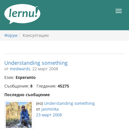
Към
съдържанието
Мен
Форум
Консултации
Understanding something
от
medwards
, 22 март 2008
Език:
Esperanto
Съобщения:
8
Гледания:
45275
Последно съобщение
(eo)
Understanding something
от
Jasminka
23 март 2008