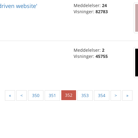
driven website'
Meddelelser:
24
Visninger:
82783
Meddelelser:
2
Visninger:
45755
352
«
<
350
351
353
354
>
»