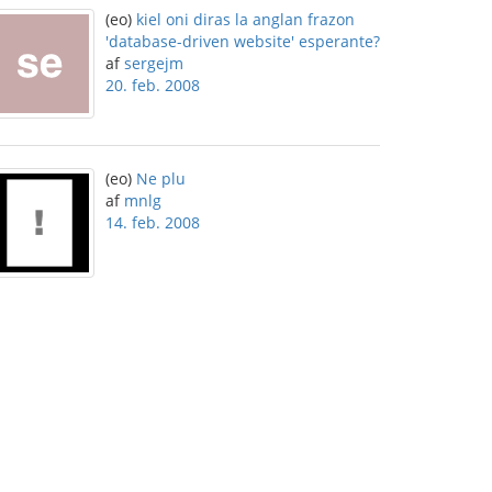
(eo)
kiel oni diras la anglan frazon
'database-driven website' esperante?
af
sergejm
20. feb. 2008
(eo)
Ne plu
af
mnlg
14. feb. 2008