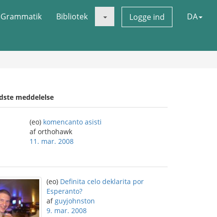
Grammatik
Bibliotek
DA
Logge ind
idste meddelelse
(eo)
komencanto asisti
af orthohawk
11. mar. 2008
(eo)
Definita celo deklarita por
Esperanto?
af
guyjohnston
9. mar. 2008