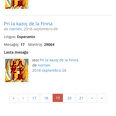
Pri la kazoj de la Finna
de
nornen
, 2018-septembro-09
Lingvo:
Esperanto
Mesaĝoj:
17
Montroj:
29064
Lasta mesaĝo
(eo)
Pri la kazoj de la Finna
de
nornen
2018-septembro-28
19
«
<
17
18
20
21
>
»