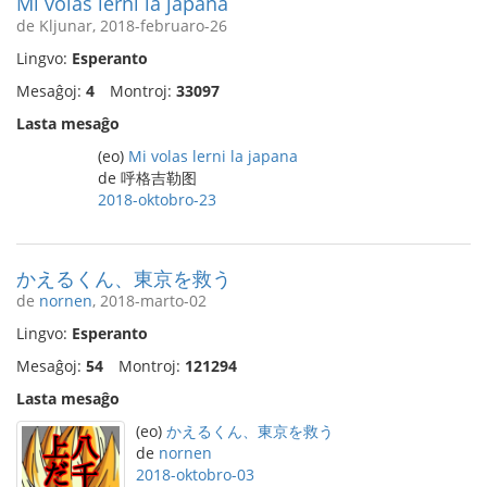
Mi volas lerni la japana
de Kljunar, 2018-februaro-26
Lingvo:
Esperanto
Mesaĝoj:
4
Montroj:
33097
Lasta mesaĝo
(eo)
Mi volas lerni la japana
de 呼格吉勒图
2018-oktobro-23
かえるくん、東京を救う
de
nornen
, 2018-marto-02
Lingvo:
Esperanto
Mesaĝoj:
54
Montroj:
121294
Lasta mesaĝo
(eo)
かえるくん、東京を救う
de
nornen
2018-oktobro-03