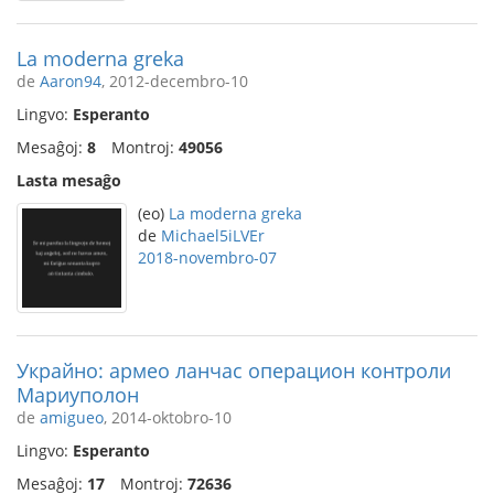
La moderna greka
de
Aaron94
, 2012-decembro-10
Lingvo:
Esperanto
Mesaĝoj:
8
Montroj:
49056
Lasta mesaĝo
(eo)
La moderna greka
de
Michael5iLVEr
2018-novembro-07
Украйно: армео ланчас операцион контроли
Мариуполон
de
amigueo
, 2014-oktobro-10
Lingvo:
Esperanto
Mesaĝoj:
17
Montroj:
72636