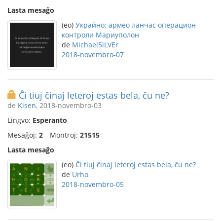
Lasta mesaĝo
(eo)
Украйно: армео ланчас операцион
контроли Мариуполон
de
Michael5iLVEr
2018-novembro-07
Ĉi tiuj ĉinaj leteroj estas bela, ĉu ne?
de
Kisen
, 2018-novembro-03
Lingvo:
Esperanto
Mesaĝoj:
2
Montroj:
21515
Lasta mesaĝo
(eo)
Ĉi tiuj ĉinaj leteroj estas bela, ĉu ne?
de
Urho
2018-novembro-05