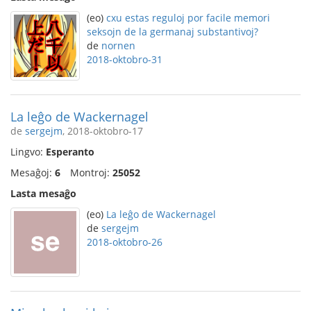
(eo)
cxu estas reguloj por facile memori
seksojn de la germanaj substantivoj?
de
nornen
2018-oktobro-31
La leĝo de Wackernagel
de
sergejm
, 2018-oktobro-17
Lingvo:
Esperanto
Mesaĝoj:
6
Montroj:
25052
Lasta mesaĝo
(eo)
La leĝo de Wackernagel
de
sergejm
2018-oktobro-26