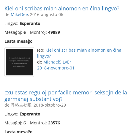
Kiel oni scribas mian alnomon en ĉina lingvo?
de
MikeDee
, 2016-aŭgusto-06
Lingvo:
Esperanto
Mesaĝoj:
6
Montroj:
49889
Lasta mesaĝo
(eo)
Kiel oni scribas mian alnomon en ĉina
lingvo?
de
Michael5iLVEr
2018-novembro-01
cxu estas reguloj por facile memori seksojn de la
germanaj substantivoj?
de 呼格吉勒图, 2018-oktobro-29
Lingvo:
Esperanto
Mesaĝoj:
6
Montroj:
23576
Lasta mesaĝo