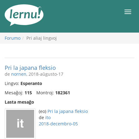
Al
la
Men
enhavo
Forumo
Pri aliaj lingvoj
Pri la japana fleksio
de
nornen
, 2018-aŭgusto-17
Lingvo:
Esperanto
Mesaĝoj:
115
Montroj:
182361
Lasta mesaĝo
(eo)
Pri la japana fleksio
de
ito
2018-decembro-05