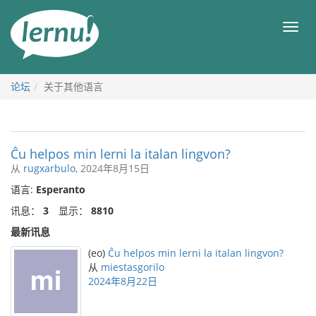
去
目
目
錄
录
頁
论坛
关于其他语言
Ĉu helpos min lerni la italan lingvon?
从
rugxarbulo
, 2024年8月15日
语言:
Esperanto
讯息：
3
显示：
8810
最新讯息
(eo)
Ĉu helpos min lerni la italan lingvon?
从
miestasgorilo
2024年8月22日