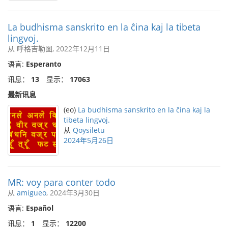
La budhisma sanskrito en la ĉina kaj la tibeta
lingvoj.
从 呼格吉勒图, 2022年12月11日
语言:
Esperanto
讯息：
13
显示：
17063
最新讯息
(eo)
La budhisma sanskrito en la ĉina kaj la
tibeta lingvoj.
从
Qoysiletu
2024年5月26日
MR: voy para conter todo
从
amigueo
, 2024年3月30日
语言:
Español
讯息：
1
显示：
12200