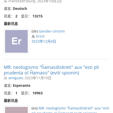
从 FranzEbersburg, 2023年10月2日
语言:
Deutsch
讯息：
2
显示：
13215
最新讯息
(de)
Gender-Unsinn
从
Erich
2023年12月4日
MR: neologismo "ĥamasdiskreti" aux "esti pli
prudenta ol Ĥamaso" (eviti spionin)
从
amigueo
, 2023年11月10日
语言:
Esperanto
讯息：
1
显示：
10963
最新讯息
(eo)
MR: neologismo "ĥamasdiskreti" aux "esti