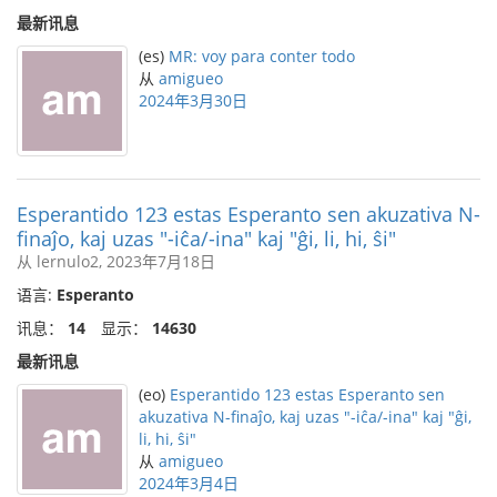
最新讯息
(es)
MR: voy para conter todo
从
amigueo
2024年3月30日
Esperantido 123 estas Esperanto sen akuzativa N-
finaĵo, kaj uzas "-iĉa/-ina" kaj "ĝi, li, hi, ŝi"
从 lernulo2, 2023年7月18日
语言:
Esperanto
讯息：
14
显示：
14630
最新讯息
(eo)
Esperantido 123 estas Esperanto sen
akuzativa N-finaĵo, kaj uzas "-iĉa/-ina" kaj "ĝi,
li, hi, ŝi"
从
amigueo
2024年3月4日