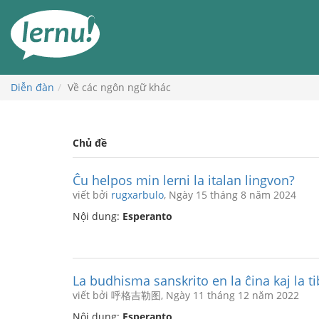
Đi
đến
phần
nội
dung
Diễn đàn
Về các ngôn ngữ khác
Chủ đề
Ĉu helpos min lerni la italan lingvon?
viết bởi
rugxarbulo
, Ngày 15 tháng 8 năm 2024
Nội dung:
Esperanto
La budhisma sanskrito en la ĉina kaj la ti
viết bởi 呼格吉勒图, Ngày 11 tháng 12 năm 2022
Nội dung:
Esperanto