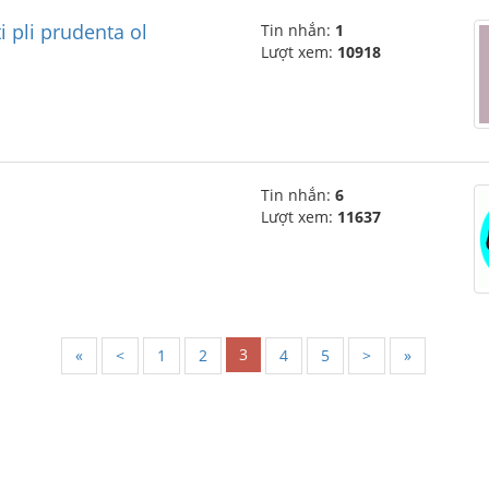
 pli prudenta ol
Tin nhắn:
1
Lượt xem:
10918
Tin nhắn:
6
Lượt xem:
11637
3
«
<
1
2
4
5
>
»