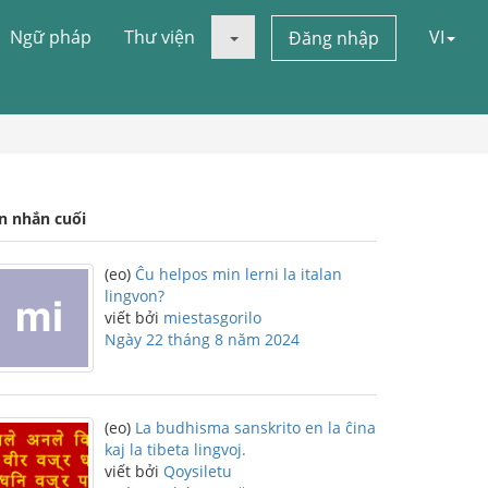
Ngữ pháp
Thư viện
VI
Đăng nhập
in nhắn cuối
(eo)
Ĉu helpos min lerni la italan
lingvon?
viết bởi
miestasgorilo
Ngày 22 tháng 8 năm 2024
(eo)
La budhisma sanskrito en la ĉina
kaj la tibeta lingvoj.
viết bởi
Qoysiletu