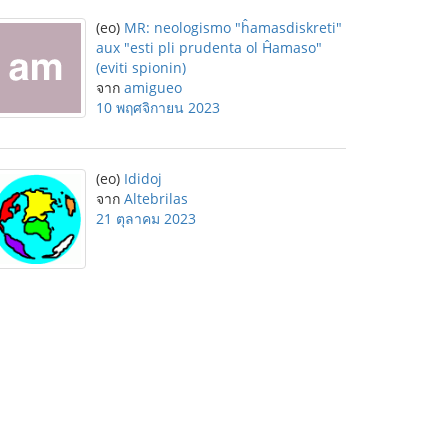
(eo)
MR: neologismo "ĥamasdiskreti"
aux "esti pli prudenta ol Ĥamaso"
(eviti spionin)
จาก
amigueo
10 พฤศจิกายน 2023
(eo)
Ididoj
จาก
Altebrilas
21 ตุลาคม 2023