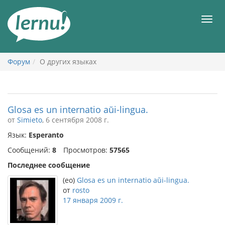
К
содержанию
Мен
Форум
О других языках
Glosa es un internatio aŭi-lingua.
от
Simieto
, 6 сентября 2008 г.
Язык:
Esperanto
Сообщений:
8
Просмотров:
57565
Последнее сообщение
(eo)
Glosa es un internatio aŭi-lingua.
от
rosto
17 января 2009 г.