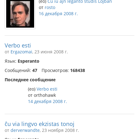
(eo)
Ĉu iu ajn leganto studis Lojban
от
rosto
16 декабря 2008 г.
Verbo esti
от
Ergazomai
, 23 июня 2008 г.
Язык:
Esperanto
Сообщений:
47
Просмотров:
168438
Последнее сообщение
(eo)
Verbo esti
от orthohawk
14 декабря 2008 г.
ĉu via lingvo ekzistas tonoj
от
derverwandte
, 23 ноября 2008 г.