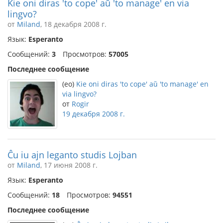
Kie oni diras 'to cope' aŭ 'to manage' en via
lingvo?
от
Miland
, 18 декабря 2008 г.
Язык:
Esperanto
Сообщений:
3
Просмотров:
57005
Последнее сообщение
(eo)
Kie oni diras 'to cope' aŭ 'to manage' en
via lingvo?
от
Rogir
19 декабря 2008 г.
Ĉu iu ajn leganto studis Lojban
от
Miland
, 17 июня 2008 г.
Язык:
Esperanto
Сообщений:
18
Просмотров:
94551
Последнее сообщение