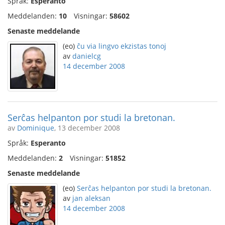
Språk:
Esperanto
Meddelanden:
10
Visningar:
58602
Senaste meddelande
(eo)
ĉu via lingvo ekzistas tonoj
av
danielcg
14 december 2008
Serĉas helpanton por studi la bretonan.
av
Dominique
, 13 december 2008
Språk:
Esperanto
Meddelanden:
2
Visningar:
51852
Senaste meddelande
(eo)
Serĉas helpanton por studi la bretonan.
av
jan aleksan
14 december 2008