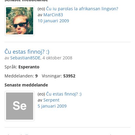
(eo)
Ĉu iu parolas la afrikansan lingvon?
av
MarCin83
10 januari 2009
Ĉu estas finnoj? :)
av
Sebastian85DE
, 4 oktober 2008
Språk:
Esperanto
Meddelanden:
9
Visningar:
53952
Senaste meddelande
(eo)
Ĉu estas finnoj? :)
av
Serpent
5 januari 2009