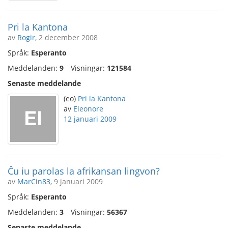
Pri la Kantona
av
Rogir
, 2 december 2008
Språk:
Esperanto
Meddelanden:
9
Visningar:
121584
Senaste meddelande
(eo)
Pri la Kantona
av
Eleonore
12 januari 2009
Ĉu iu parolas la afrikansan lingvon?
av
MarCin83
, 9 januari 2009
Språk:
Esperanto
Meddelanden:
3
Visningar:
56367
Senaste meddelande