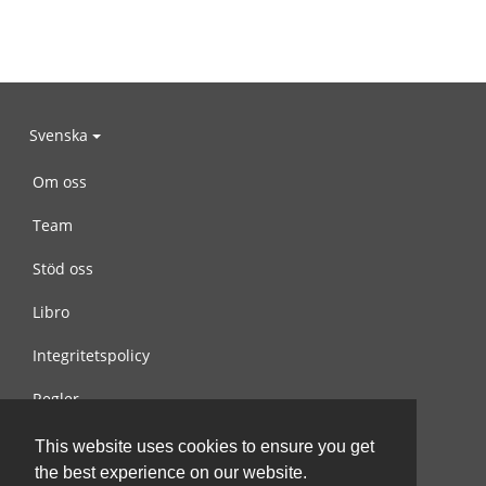
Svenska
Om oss
Team
Stöd oss
Libro
Integritetspolicy
Regler
Kontakta oss
This website uses cookies to ensure you get
the best experience on our website.