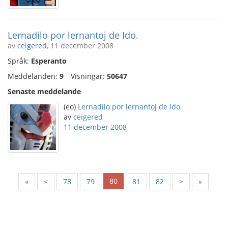
Lernadilo por lernantoj de Ido.
av
ceigered
, 11 december 2008
Språk:
Esperanto
Meddelanden:
9
Visningar:
50647
Senaste meddelande
(eo)
Lernadilo por lernantoj de Ido.
av
ceigered
11 december 2008
80
«
<
78
79
81
82
>
»