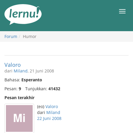
Ke
daftar
Men
isi
Forum
Humor
Valoro
dari
Miland
, 21 Juni 2008
Bahasa:
Esperanto
Pesan:
9
Tunjukkan:
41432
Pesan terakhir
(eo)
Valoro
dari
Miland
22 Juni 2008