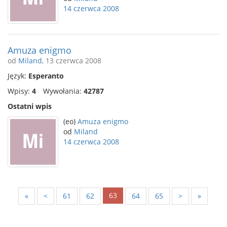
14 czerwca 2008
Amuza enigmo
od
Miland
, 13 czerwca 2008
Język:
Esperanto
Wpisy:
4
Wywołania:
42787
Ostatni wpis
(eo)
Amuza enigmo
od
Miland
14 czerwca 2008
63
«
<
61
62
64
65
>
»