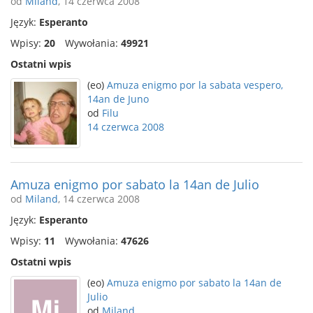
od
Miland
, 14 czerwca 2008
Język:
Esperanto
Wpisy:
20
Wywołania:
49921
Ostatni wpis
(eo)
Amuza enigmo por la sabata vespero,
14an de Juno
od
Filu
14 czerwca 2008
Amuza enigmo por sabato la 14an de Julio
od
Miland
, 14 czerwca 2008
Język:
Esperanto
Wpisy:
11
Wywołania:
47626
Ostatni wpis
(eo)
Amuza enigmo por sabato la 14an de
Julio
od
Miland