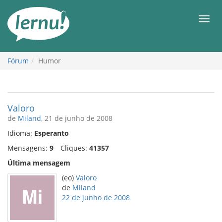
Ir
ao
Men
conteúdo
Fórum
Humor
Valoro
de
Miland
, 21 de junho de 2008
Idioma:
Esperanto
Mensagens:
9
Cliques:
41357
Última mensagem
(eo)
Valoro
de
Miland
22 de junho de 2008