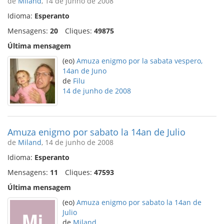
de
Miland
, 14 de junho de 2008
Idioma:
Esperanto
Mensagens:
20
Cliques:
49875
Última mensagem
(eo)
Amuza enigmo por la sabata vespero,
14an de Juno
de
Filu
14 de junho de 2008
Amuza enigmo por sabato la 14an de Julio
de
Miland
, 14 de junho de 2008
Idioma:
Esperanto
Mensagens:
11
Cliques:
47593
Última mensagem
(eo)
Amuza enigmo por sabato la 14an de
Julio
de
Miland