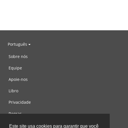
Português
Sobre nós
Equipe
Apoie-nos
Libro
Privacidade
Regras
Contacte-nos
Este site usa cookies para garantir que você