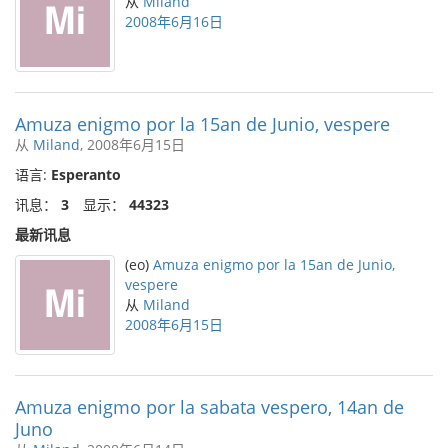
从
Miland
2008年6月16日
Amuza enigmo por la 15an de Junio, vespere
从
Miland
, 2008年6月15日
语言:
Esperanto
讯息：
3
显示：
44323
最新讯息
(eo)
Amuza enigmo por la 15an de Junio,
vespere
从
Miland
2008年6月15日
Amuza enigmo por la sabata vespero, 14an de
Juno