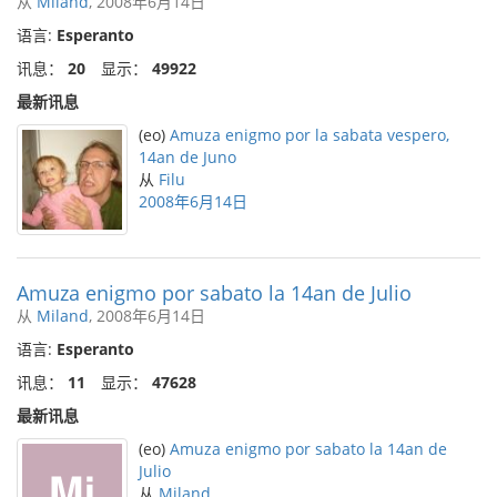
从
Miland
, 2008年6月14日
语言:
Esperanto
讯息：
20
显示：
49922
最新讯息
(eo)
Amuza enigmo por la sabata vespero,
14an de Juno
从
Filu
2008年6月14日
Amuza enigmo por sabato la 14an de Julio
从
Miland
, 2008年6月14日
语言:
Esperanto
讯息：
11
显示：
47628
最新讯息
(eo)
Amuza enigmo por sabato la 14an de
Julio
从
Miland