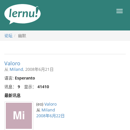
去
目
目
錄
录
頁
论坛
幽默
Valoro
从
Miland
, 2008年6月21日
语言:
Esperanto
讯息：
9
显示：
41410
最新讯息
(eo)
Valoro
从
Miland
2008年6月22日