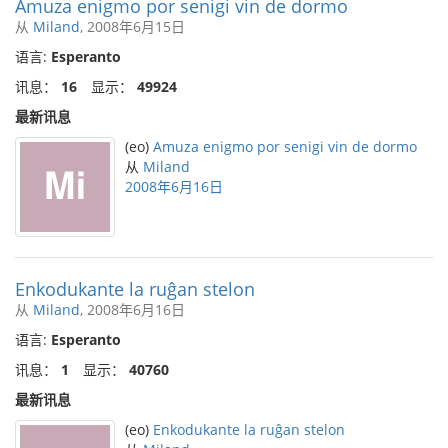
Amuza enigmo por senigi vin de dormo
从
Miland
, 2008年6月15日
语言:
Esperanto
讯息：
16
显示：
49924
最新讯息
(eo)
Amuza enigmo por senigi vin de dormo
从
Miland
2008年6月16日
Enkodukante la ruĝan stelon
从
Miland
, 2008年6月16日
语言:
Esperanto
讯息：
1
显示：
40760
最新讯息
(eo)
Enkodukante la ruĝan stelon