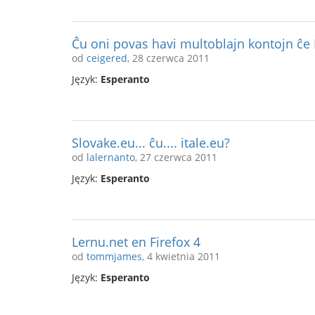
Ĉu oni povas havi multoblajn kontojn ĉe
od
ceigered
, 28 czerwca 2011
Język:
Esperanto
Slovake.eu... ĉu.... itale.eu?
od
lalernanto
, 27 czerwca 2011
Język:
Esperanto
Lernu.net en Firefox 4
od
tommjames
, 4 kwietnia 2011
Język:
Esperanto