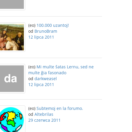
(eo)
100.000 uzantoj!
od
BrunoBram
12 lipca 2011
(eo)
Mi multe ŝatas Lernu, sed ne
multe ĝia fasonado
od
darkweasel
12 lipca 2011
(eo)
Subtemoj en la forumo.
od
Altebrilas
29 czerwca 2011