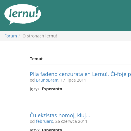
Więcej
Forum
O stronach lernu!
Temat
Plia fadeno cenzurata en Lernu!. Ĉi-foje p
od
BrunoBram
, 17 lipca 2011
Język:
Esperanto
Ĉu ekzistas homoj, kiuj...
od
februaro
, 26 czerwca 2011
Język:
Esperanto