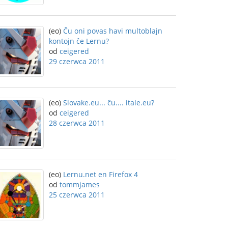
(eo)
Ĉu oni povas havi multoblajn
kontojn ĉe Lernu?
od
ceigered
29 czerwca 2011
(eo)
Slovake.eu... ĉu.... itale.eu?
od
ceigered
28 czerwca 2011
(eo)
Lernu.net en Firefox 4
od
tommjames
25 czerwca 2011