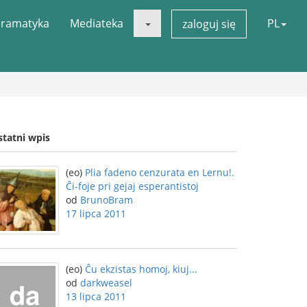
ramatyka
Mediateka
PL
zaloguj się
statni wpis
(eo)
Plia fadeno cenzurata en Lernu!.
Ĉi-foje pri gejaj esperantistoj
od
BrunoBram
17 lipca 2011
(eo)
Ĉu ekzistas homoj, kiuj...
od
darkweasel
13 lipca 2011