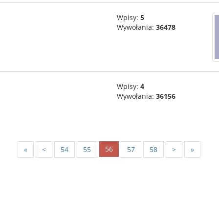
Wpisy:
5
Wywołania:
36478
Wpisy:
4
Wywołania:
36156
56
«
<
54
55
57
58
>
»