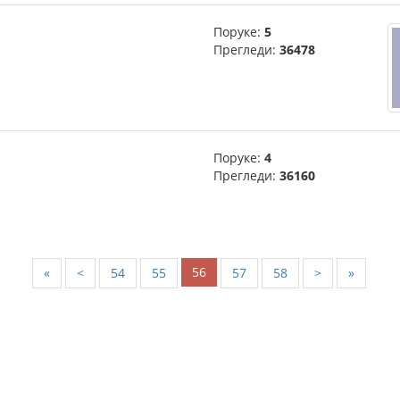
Поруке:
5
Прегледи:
36478
Поруке:
4
Прегледи:
36160
56
«
<
54
55
57
58
>
»