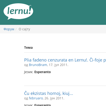
У
садржају
Форум
О сајту
Тема
Plia fadeno cenzurata en Lernu!. Ĉi-foje p
од
BrunoBram
, 17. јул 2011.
Језик:
Esperanto
Ĉu ekzistas homoj, kiuj...
од
februaro
, 26. јун 2011.
Језик:
Esperanto