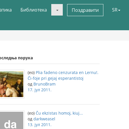
атика
Библиотека
SR
Поздравити
оследња порука
(eo)
Plia fadeno cenzurata en Lernu!.
Ĉi-foje pri gejaj esperantistoj
од
BrunoBram
17. јул 2011.
(eo)
Ĉu ekzistas homoj, kiuj...
од
darkweasel
13. јул 2011.