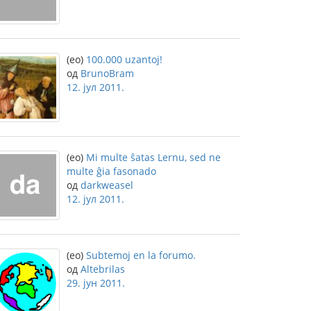
(eo)
100.000 uzantoj!
од
BrunoBram
12. јул 2011.
(eo)
Mi multe ŝatas Lernu, sed ne
multe ĝia fasonado
од
darkweasel
12. јул 2011.
(eo)
Subtemoj en la forumo.
од
Altebrilas
29. јун 2011.