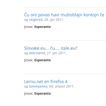
Ĉu oni povas havi multoblajn kontojn ĉe
од
ceigered
, 28. јун 2011.
Језик:
Esperanto
Slovake.eu... ĉu.... itale.eu?
од
lalernanto
, 27. јун 2011.
Језик:
Esperanto
Lernu.net en Firefox 4
од
tommjames
, 04. април 2011.
Језик:
Esperanto