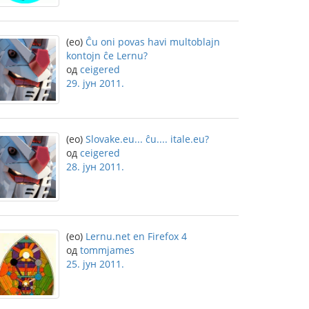
(eo)
Ĉu oni povas havi multoblajn
kontojn ĉe Lernu?
од
ceigered
29. јун 2011.
(eo)
Slovake.eu... ĉu.... itale.eu?
од
ceigered
28. јун 2011.
(eo)
Lernu.net en Firefox 4
од
tommjames
25. јун 2011.