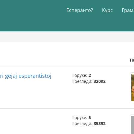
Есперанто?
Курс
Грам
П
ri gejaj esperantistoj
Поруке:
2
Прегледи:
32092
Поруке:
5
Прегледи:
35392