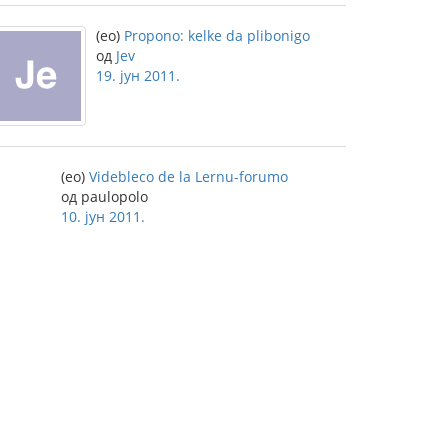
(eo)
Propono: kelke da plibonigo
од
Jev
19. јун 2011.
(eo)
Videbleco de la Lernu-forumo
од paulopolo
10. јун 2011.