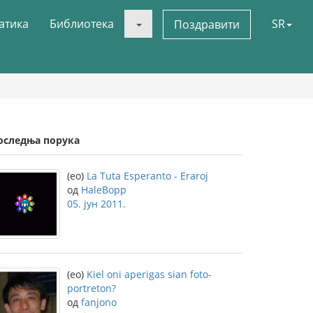
атика
Библиотека
SR
Поздравити
оследња порука
(eo)
La Tuta Esperanto - Eraroj
од
HaleBopp
05. јун 2011.
(eo)
Kiel oni aperigas sian foto-
portreton?
од
fanjono