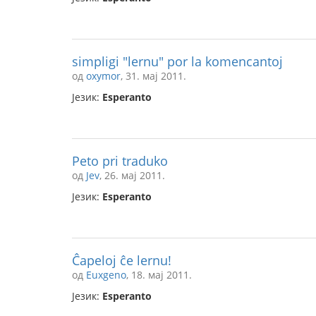
simpligi "lernu" por la komencantoj
од
oxymor
, 31. мај 2011.
Језик:
Esperanto
Peto pri traduko
од
Jev
, 26. мај 2011.
Језик:
Esperanto
Ĉapeloj ĉe lernu!
од
Euxgeno
, 18. мај 2011.
Језик:
Esperanto