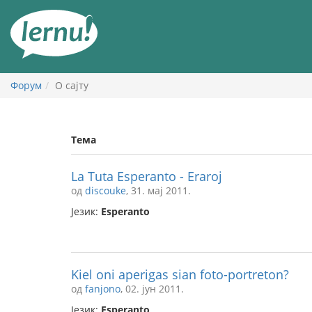
У
садржају
Форум
О сајту
Тема
La Tuta Esperanto - Eraroj
од
discouke
, 31. мај 2011.
Језик:
Esperanto
Kiel oni aperigas sian foto-portreton?
од
fanjono
, 02. јун 2011.
Језик:
Esperanto