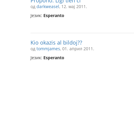
Propono: Ligi tien ĉi
од
darkweasel
, 12. мај 2011.
Језик:
Esperanto
Kio okazis al bildoj??
од
tommjames
, 01. април 2011.
Језик:
Esperanto