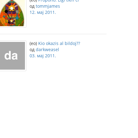
од
tommjames
12. мај 2011.
(eo)
Kio okazis al bildoj??
од
darkweasel
03. мај 2011.