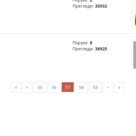
Прегледи:
35932
Поруке:
8
Прегледи:
38925
57
«
<
55
56
58
59
>
»