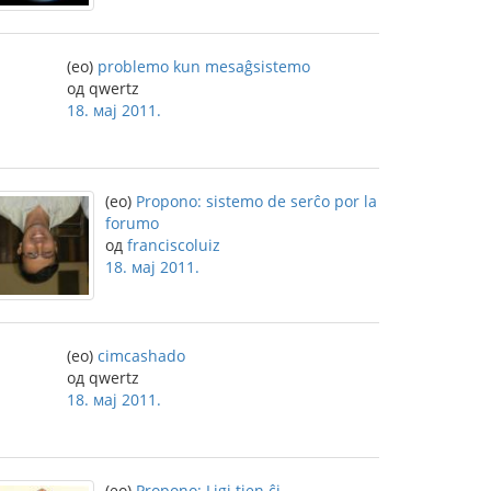
(eo)
problemo kun mesaĝsistemo
од qwertz
18. мај 2011.
(eo)
Propono: sistemo de serĉo por la
forumo
од
franciscoluiz
18. мај 2011.
(eo)
cimcashado
од qwertz
18. мај 2011.
(eo)
Propono: Ligi tien ĉi