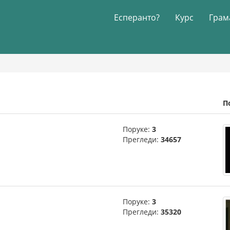
Есперанто?
Курс
Грам
П
Поруке:
3
Прегледи:
34657
Поруке:
3
Прегледи:
35320