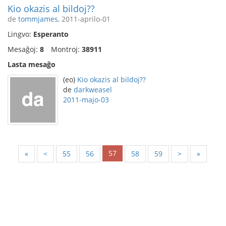
Kio okazis al bildoj??
de
tommjames
, 2011-aprilo-01
Lingvo:
Esperanto
Mesaĝoj:
8
Montroj:
38911
Lasta mesaĝo
(eo)
Kio okazis al bildoj??
de
darkweasel
2011-majo-03
57
«
<
55
56
58
59
>
»