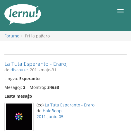
Al
la
Men
enhavo
Forumo
Pri la paĝaro
La Tuta Esperanto - Eraroj
de
discouke
, 2011-majo-31
Lingvo:
Esperanto
Mesaĝoj:
3
Montroj:
34653
Lasta mesaĝo
(eo)
La Tuta Esperanto - Eraroj
de
HaleBopp
2011-junio-05