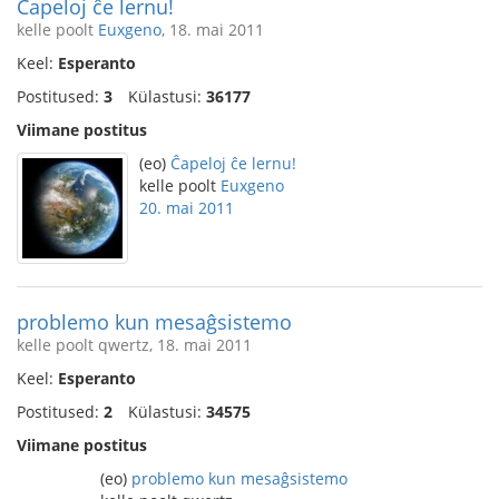
Ĉapeloj ĉe lernu!
kelle poolt
Euxgeno
, 18. mai 2011
Keel:
Esperanto
Postitused:
3
Külastusi:
36177
Viimane postitus
(eo)
Ĉapeloj ĉe lernu!
kelle poolt
Euxgeno
20. mai 2011
problemo kun mesaĝsistemo
kelle poolt qwertz, 18. mai 2011
Keel:
Esperanto
Postitused:
2
Külastusi:
34575
Viimane postitus
(eo)
problemo kun mesaĝsistemo