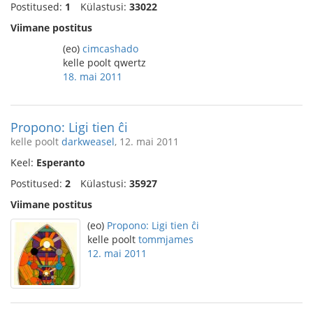
Postitused:
1
Külastusi:
33022
Viimane postitus
(eo)
cimcashado
kelle poolt qwertz
18. mai 2011
Propono: Ligi tien ĉi
kelle poolt
darkweasel
, 12. mai 2011
Keel:
Esperanto
Postitused:
2
Külastusi:
35927
Viimane postitus
(eo)
Propono: Ligi tien ĉi
kelle poolt
tommjames
12. mai 2011