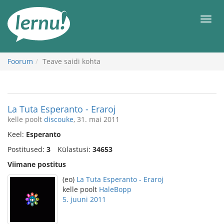
Sisu
juurde
Men
Foorum
Teave saidi kohta
La Tuta Esperanto - Eraroj
kelle poolt
discouke
, 31. mai 2011
Keel:
Esperanto
Postitused:
3
Külastusi:
34653
Viimane postitus
(eo)
La Tuta Esperanto - Eraroj
kelle poolt
HaleBopp
5. juuni 2011