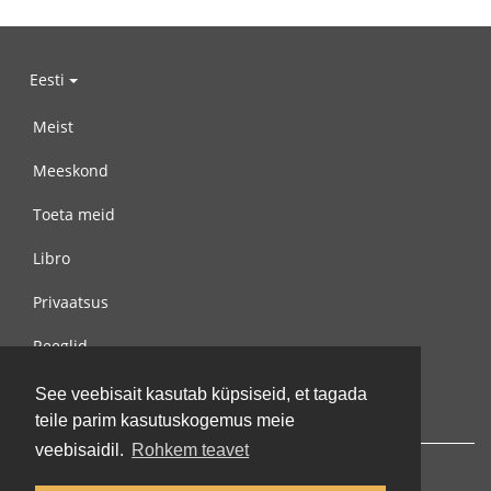
Eesti
Meist
Meeskond
Toeta meid
Libro
Privaatsus
Reeglid
Võta meiega ühendust
See veebisait kasutab küpsiseid, et tagada
teile parim kasutuskogemus meie
veebisaidil.
Rohkem teavet