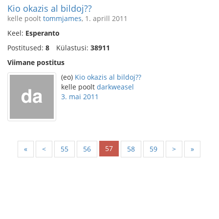
Kio okazis al bildoj??
kelle poolt
tommjames
, 1. aprill 2011
Keel:
Esperanto
Postitused:
8
Külastusi:
38911
Viimane postitus
(eo)
Kio okazis al bildoj??
kelle poolt
darkweasel
3. mai 2011
57
«
<
55
56
58
59
>
»