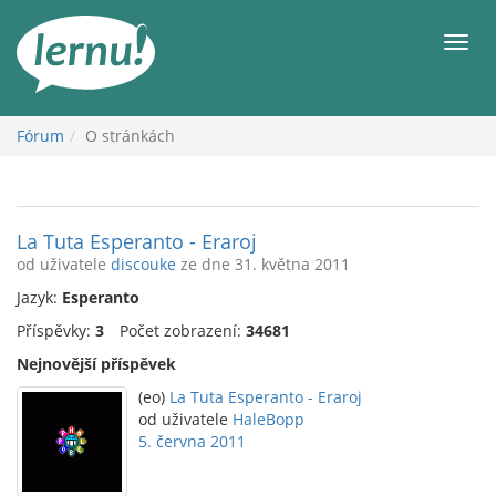
Přejít
k
Men
obsahu
Fórum
O stránkách
La Tuta Esperanto - Eraroj
od uživatele
discouke
ze dne 31. května 2011
Jazyk:
Esperanto
Příspěvky:
3
Počet zobrazení:
34681
Nejnovější příspěvek
(eo)
La Tuta Esperanto - Eraroj
od uživatele
HaleBopp
5. června 2011