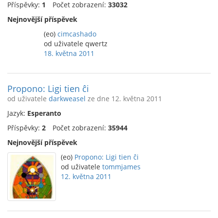
Příspěvky:
1
Počet zobrazení:
33032
Nejnovější příspěvek
(eo)
cimcashado
od uživatele qwertz
18. května 2011
Propono: Ligi tien ĉi
od uživatele
darkweasel
ze dne 12. května 2011
Jazyk:
Esperanto
Příspěvky:
2
Počet zobrazení:
35944
Nejnovější příspěvek
(eo)
Propono: Ligi tien ĉi
od uživatele
tommjames
12. května 2011