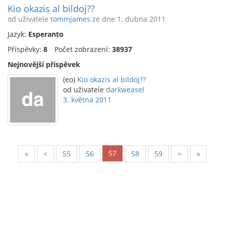
Kio okazis al bildoj??
od uživatele
tommjames
ze dne 1. dubna 2011
Jazyk:
Esperanto
Příspěvky:
8
Počet zobrazení:
38937
Nejnovější příspěvek
(eo)
Kio okazis al bildoj??
od uživatele
darkweasel
3. května 2011
57
«
<
55
56
58
59
>
»