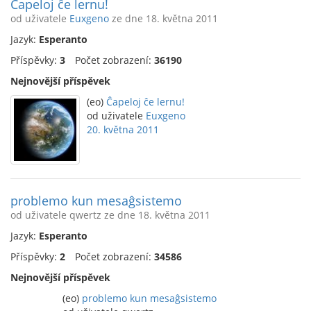
Ĉapeloj ĉe lernu!
od uživatele
Euxgeno
ze dne 18. května 2011
Jazyk:
Esperanto
Příspěvky:
3
Počet zobrazení:
36190
Nejnovější příspěvek
(eo)
Ĉapeloj ĉe lernu!
od uživatele
Euxgeno
20. května 2011
problemo kun mesaĝsistemo
od uživatele qwertz ze dne 18. května 2011
Jazyk:
Esperanto
Příspěvky:
2
Počet zobrazení:
34586
Nejnovější příspěvek
(eo)
problemo kun mesaĝsistemo