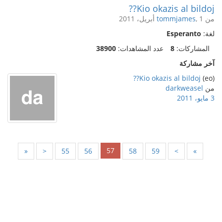
Kio okazis al bildoj??
من
, 1 أبريل، 2011
tommjames
لغة:
Esperanto
المشاركات:
8
عدد المشاهدات:
38900
آخر مشاركة
Kio okazis al bildoj??
(eo)
من
darkweasel
3 مايو، 2011
57
«
<
55
56
58
59
>
»