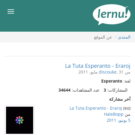
لى
لمحتويات
قائمة
طعام
المنتدى
عن الموقع
La Tuta Esperanto - Eraroj
من
, 31 مايو، 2011
discouke
لغة:
Esperanto
المشاركات:
3
عدد المشاهدات:
34644
آخر مشاركة
La Tuta Esperanto - Eraroj
(eo)
من
HaleBopp
5 يونيو، 2011