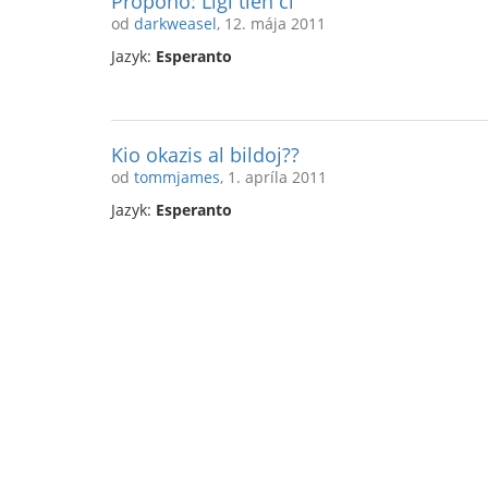
Propono: Ligi tien ĉi
od
darkweasel
, 12. mája 2011
Jazyk:
Esperanto
Kio okazis al bildoj??
od
tommjames
, 1. apríla 2011
Jazyk:
Esperanto