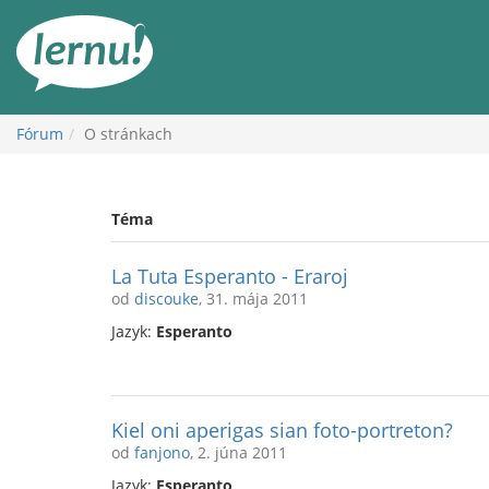
Späť
na
obsah
Fórum
O stránkach
Téma
La Tuta Esperanto - Eraroj
od
discouke
, 31. mája 2011
Jazyk:
Esperanto
Kiel oni aperigas sian foto-portreton?
od
fanjono
, 2. júna 2011
Jazyk:
Esperanto