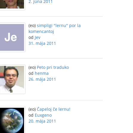
2. júna 2011
(eo)
simpligi "lernu" por la
komencantoj
od
Jev
31. mája 2011
(eo)
Peto pri traduko
od
henma
26. mája 2011
(eo)
Ĉapeloj ĉe lernu!
od
Euxgeno
20. mája 2011