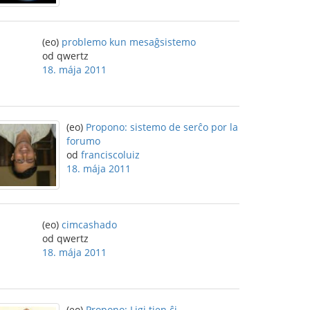
(eo)
problemo kun mesaĝsistemo
od qwertz
18. mája 2011
(eo)
Propono: sistemo de serĉo por la
forumo
od
franciscoluiz
18. mája 2011
(eo)
cimcashado
od qwertz
18. mája 2011
(eo)
Propono: Ligi tien ĉi