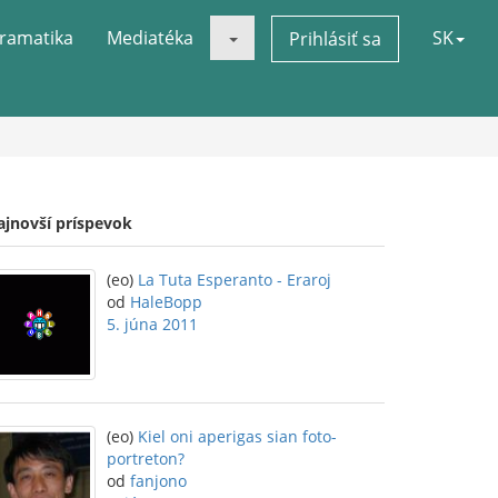
ramatika
Mediatéka
SK
Prihlásiť sa
ajnovší príspevok
(eo)
La Tuta Esperanto - Eraroj
od
HaleBopp
5. júna 2011
(eo)
Kiel oni aperigas sian foto-
portreton?
od
fanjono