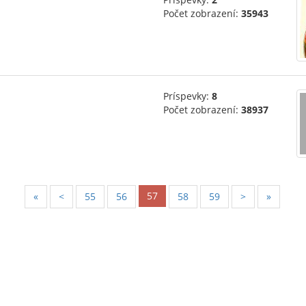
Počet zobrazení:
35943
Príspevky:
8
Počet zobrazení:
38937
57
«
<
55
56
58
59
>
»