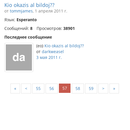
Kio okazis al bildoj??
от
tommjames
, 1 апреля 2011 г.
Язык:
Esperanto
Сообщений:
8
Просмотров:
38901
Последнее сообщение
(eo)
Kio okazis al bildoj??
от
darkweasel
3 мая 2011 г.
57
«
<
55
56
58
59
>
»