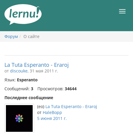
К
содержанию
Мен
Форум
О сайте
La Tuta Esperanto - Eraroj
от
discouke
, 31 мая 2011 г.
Язык:
Esperanto
Сообщений:
3
Просмотров:
34644
Последнее сообщение
(eo)
La Tuta Esperanto - Eraroj
от
HaleBopp
5 июня 2011 г.