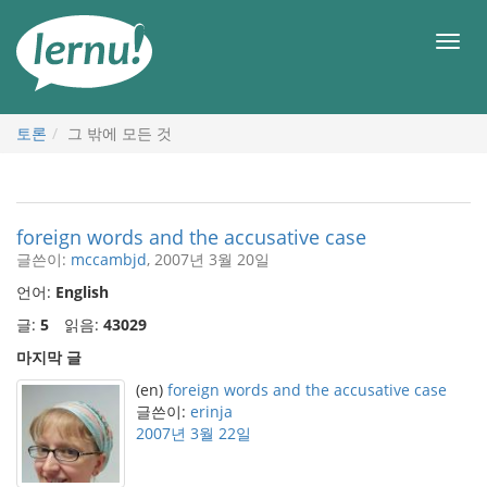
본
문
메
으
뉴
로
토론
그 밖에 모든 것
foreign words and the accusative case
글쓴이:
mccambjd
, 2007년 3월 20일
언어:
English
글:
5
읽음:
43029
마지막 글
(en)
foreign words and the accusative case
글쓴이:
erinja
2007년 3월 22일