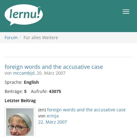
Zum
Inhalt
Men
Forum
Für alles Weitere
foreign words and the accusative case
von
mccambjd
, 20. März 2007
Sprache:
English
Beiträge:
5
Aufrufe:
43075
Letzter Beitrag
(en)
foreign words and the accusative case
von
erinja
22. März 2007