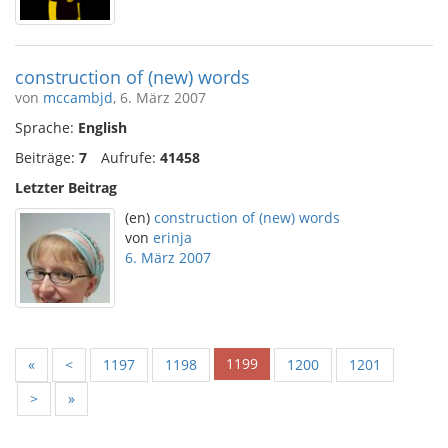
construction of (new) words
von
mccambjd
, 6. März 2007
Sprache:
English
Beiträge:
7
Aufrufe:
41458
Letzter Beitrag
(en)
construction of (new) words
von
erinja
6. März 2007
1199
«
<
1197
1198
1200
1201
>
»