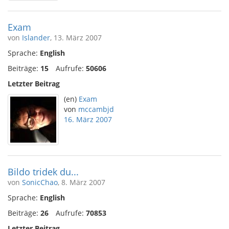
Exam
von
Islander
, 13. März 2007
Sprache:
English
Beiträge:
15
Aufrufe:
50606
Letzter Beitrag
(en)
Exam
von
mccambjd
16. März 2007
Bildo tridek du...
von
SonicChao
, 8. März 2007
Sprache:
English
Beiträge:
26
Aufrufe:
70853
Letzter Beitrag