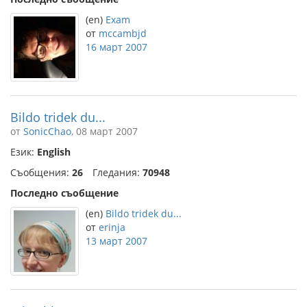
(en)
Exam
от
mccambjd
16 март 2007
Bildo tridek du...
от
SonicChao
, 08 март 2007
Език:
English
Съобщения:
26
Гледания:
70948
Последно съобщение
(en)
Bildo tridek du...
от
erinja
13 март 2007