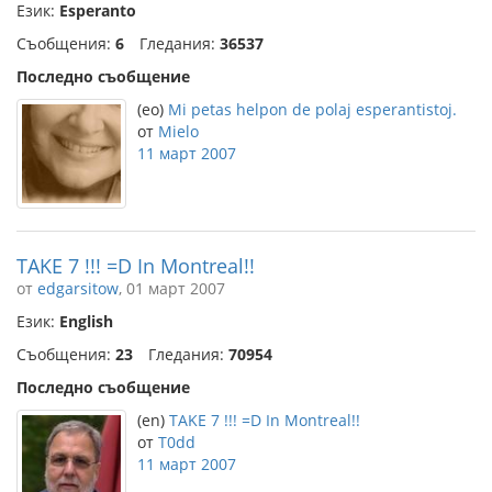
Език:
Esperanto
Съобщения:
6
Гледания:
36537
Последно съобщение
(eo)
Mi petas helpon de polaj esperantistoj.
от
Mielo
11 март 2007
TAKE 7 !!! =D In Montreal!!
от
edgarsitow
, 01 март 2007
Език:
English
Съобщения:
23
Гледания:
70954
Последно съобщение
(en)
TAKE 7 !!! =D In Montreal!!
от
T0dd
11 март 2007