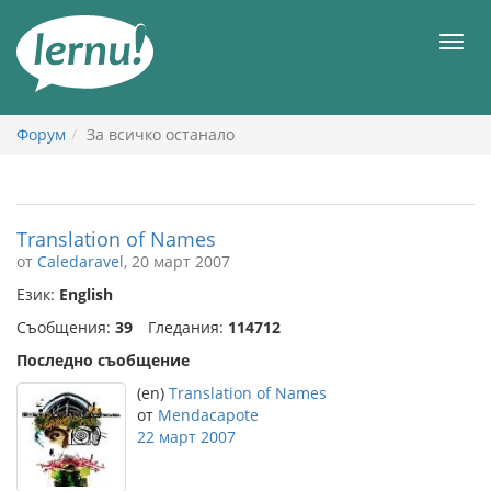
Към
съдържанието
Мен
Форум
За всичко останало
Translation of Names
от
Caledaravel
, 20 март 2007
Език:
English
Съобщения:
39
Гледания:
114712
Последно съобщение
(en)
Translation of Names
от
Mendacapote
22 март 2007