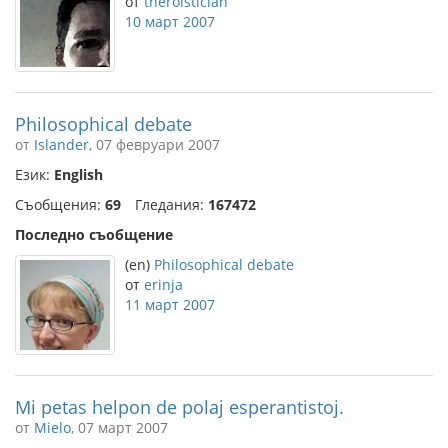
от
theroistician
10 март 2007
Philosophical debate
от
Islander
, 07 февруари 2007
Език:
English
Съобщения:
69
Гледания:
167472
Последно съобщение
(en)
Philosophical debate
от
erinja
11 март 2007
Mi petas helpon de polaj esperantistoj.
от
Mielo
, 07 март 2007