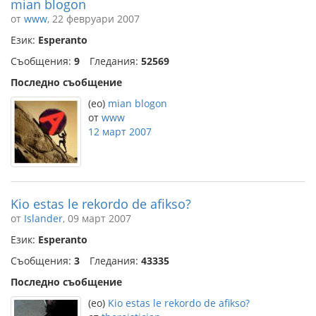
mian blogon
от
www
, 22 февруари 2007
Език:
Esperanto
Съобщения:
9
Гледания:
52569
Последно съобщение
(eo)
mian blogon
от
www
12 март 2007
Kio estas le rekordo de afikso?
от
Islander
, 09 март 2007
Език:
Esperanto
Съобщения:
3
Гледания:
43335
Последно съобщение
(eo)
Kio estas le rekordo de afikso?