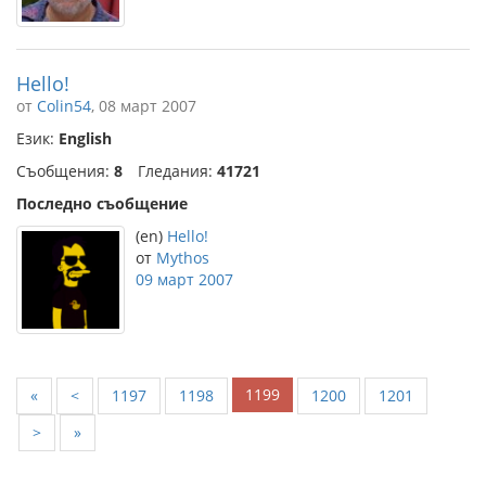
Hello!
от
Colin54
, 08 март 2007
Език:
English
Съобщения:
8
Гледания:
41721
Последно съобщение
(en)
Hello!
от
Mythos
09 март 2007
1199
«
<
1197
1198
1200
1201
>
»