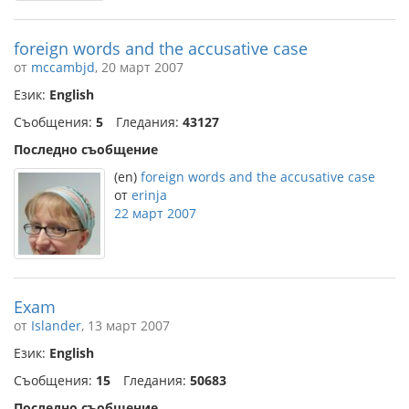
foreign words and the accusative case
от
mccambjd
, 20 март 2007
Език:
English
Съобщения:
5
Гледания:
43127
Последно съобщение
(en)
foreign words and the accusative case
от
erinja
22 март 2007
Exam
от
Islander
, 13 март 2007
Език:
English
Съобщения:
15
Гледания:
50683
Последно съобщение