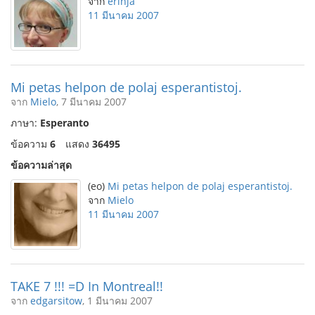
จาก
erinja
11 มีนาคม 2007
Mi petas helpon de polaj esperantistoj.
จาก
Mielo
, 7 มีนาคม 2007
ภาษา:
Esperanto
ข้อความ
6
แสดง
36495
ข้อความล่าสุด
(eo)
Mi petas helpon de polaj esperantistoj.
จาก
Mielo
11 มีนาคม 2007
TAKE 7 !!! =D In Montreal!!
จาก
edgarsitow
, 1 มีนาคม 2007