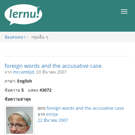
ไป
ยัง
เมนู
สารบัญ
ห้องสนทนา
กลุ่มอื่น ๆ
foreign words and the accusative case
จาก
mccambjd
, 20 มีนาคม 2007
ภาษา:
English
ข้อความ
5
แสดง
43072
ข้อความล่าสุด
(en)
foreign words and the accusative case
จาก
erinja
22 มีนาคม 2007