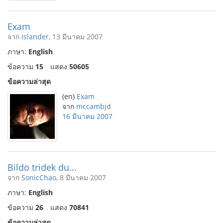
Exam
จาก
Islander
, 13 มีนาคม 2007
ภาษา:
English
ข้อความ
15
แสดง
50605
ข้อความล่าสุด
(en)
Exam
จาก
mccambjd
16 มีนาคม 2007
Bildo tridek du...
จาก
SonicChao
, 8 มีนาคม 2007
ภาษา:
English
ข้อความ
26
แสดง
70841
ข้อความล่าสุด