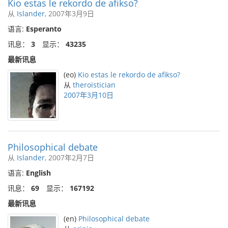
Kio estas le rekordo de afikso?
从
Islander
, 2007年3月9日
语言:
Esperanto
讯息：
3
显示：
43235
最新讯息
(eo)
Kio estas le rekordo de afikso?
从
theroistician
2007年3月10日
Philosophical debate
从
Islander
, 2007年2月7日
语言:
English
讯息：
69
显示：
167192
最新讯息
(en)
Philosophical debate