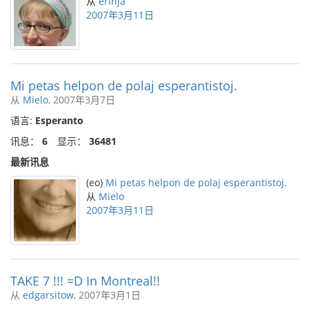
从
erinja
2007年3月11日
Mi petas helpon de polaj esperantistoj.
从
Mielo
, 2007年3月7日
语言:
Esperanto
讯息：
6
显示：
36481
最新讯息
(eo)
Mi petas helpon de polaj esperantistoj.
从
Mielo
2007年3月11日
TAKE 7 !!! =D In Montreal!!
从
edgarsitow
, 2007年3月1日